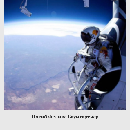
Погиб Феликс Баумгартнер