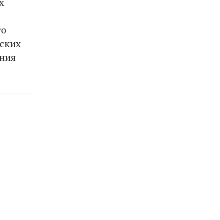
х
то
ских
ения