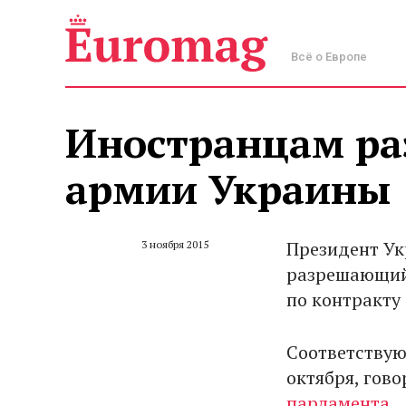
Всё о Европе
Иностранцам ра
армии Украины
Президент Ук
3 ноября 2015
разрешающий 
по контракту
Соответствую
октября, гов
парламента
.