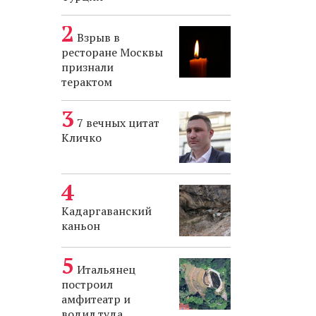
Взрыв в
ресторане Москвы
признали
терактом
7 вечных цитат
Кличко
Кадаргаванский
каньон
Итальянец
построил
амфитеатр и
водил туда