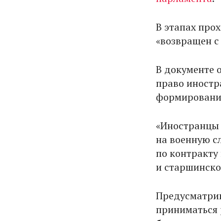
В этапах про
«возвращен с
В документе 
право иностр
формирования
«Иностранцы 
на военную с
по контракту
и старшинског
Предусматрив
приниматься 