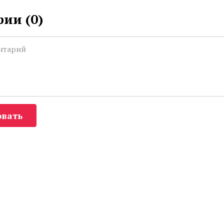
ии (
0
)
вать