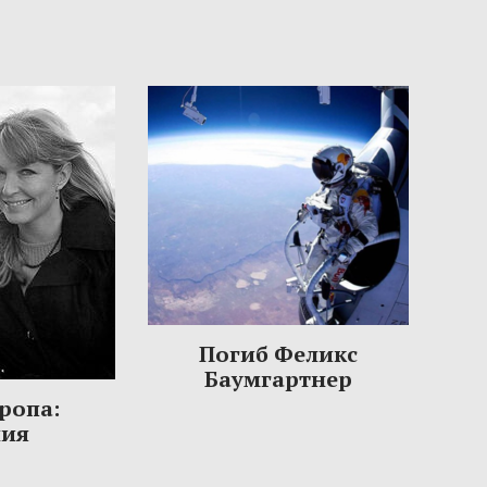
Погиб Феликс
Баумгартнер
ропа:
ния