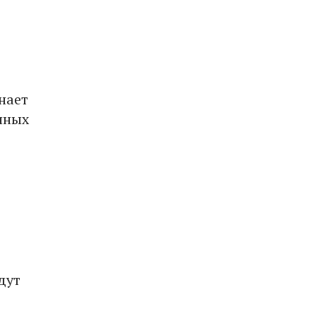
нает
нных
дут