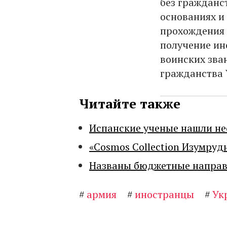
без гражданс
основаниях и
прохождения 
получение ин
воинских зва
гражданства 
Читайте также
Испанские ученые нашли н
«Cosmos Collection Изумруд
Названы бюджетные направл
#
армия
#
иностранцы
#
Ук