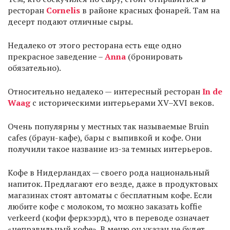
ресторан
Cornelis
в районе красных фонарей. Там на
десерт подают отличные сыры.
Недалеко от этого ресторана есть еще одно
прекрасное заведение –
Anna
(бронировать
обязательно).
Относительно недалеко — интересный ресторан
In de
Waag
с историческими интерьерами XV–XVI веков.
Очень популярны у местных так называемые Bruin
cafes (браун-кафе), бары с выпивкой и кофе. Они
получили такое название из-за темных интерьеров.
Кофе в Нидерландах — своего рода национальный
напиток. Предлагают его везде, даже в продуктовых
магазинах стоят автоматы с бесплатным кофе. Если
любите кофе с молоком, то можно заказать koffie
verkeerd (кофи феркээрд), что в переводе означает
«неправильный кофе». В меню он указан не будет.