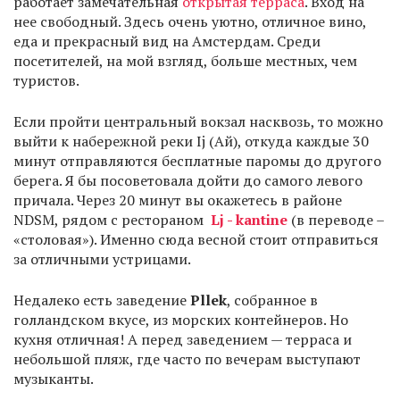
работает замечательная
открытая терраса
. Вход на
нее свободный. Здесь очень уютно, отличное вино,
еда и прекрасный вид на Амстердам. Среди
посетителей, на мой взгляд, больше местных, чем
туристов.
Если пройти центральный вокзал насквозь, то можно
выйти к набережной реки Ij (Ай), откуда каждые 30
минут отправляются бесплатные паромы до другого
берега. Я бы посоветовала дойти до самого левого
причала. Через 20 минут вы окажетесь в районе
NDSM, рядом с рестораном
Lj - kantine
(в переводе –
«столовая»). Именно сюда весной стоит отправиться
за отличными устрицами.
Недалеко есть заведение
Pllek
, собранное в
голландском вкусе, из морских контейнеров. Но
кухня отличная! А перед заведением — терраса и
небольшой пляж, где часто по вечерам выступают
музыканты.