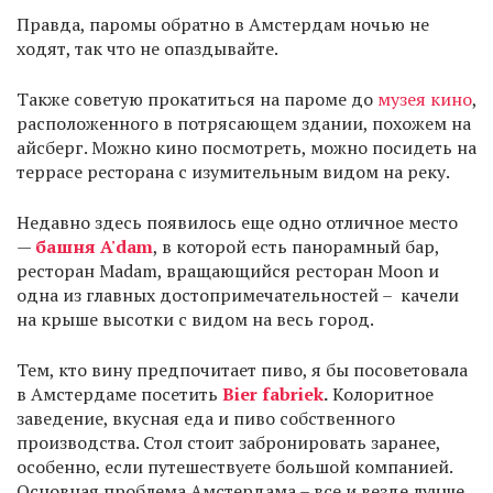
Правда, паромы обратно в Амстердам ночью не
ходят, так что не опаздывайте.
Также советую прокатиться на пароме до
музея кино
,
расположенного в потрясающем здании, похожем на
айсберг. Можно кино посмотреть, можно посидеть на
террасе ресторана с изумительным видом на реку.
Недавно здесь появилось еще одно отличное место
—
башня A'dam
, в которой есть панорамный бар,
ресторан Madam, вращающийся ресторан Moon и
одна из главных достопримечательностей – качели
на крыше высотки с видом на весь город.
Тем, кто вину предпочитает пиво, я бы посоветовала
в Амстердаме посетить
Bier fabriek
.
Колоритное
заведение, вкусная еда и пиво собственного
производства. Стол стоит забронировать заранее,
особенно, если путешествуете большой компанией.
Основная проблема Амстердама – все и везде лучше