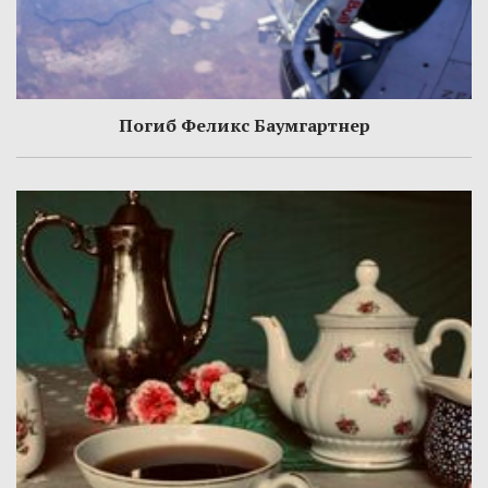
Погиб Феликс Баумгартнер