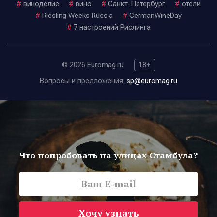
#
виноделие
#
вино
#
Санкт-Петербург
#
отели
#
Riesling Weeks Russia
#
GermanWineDay
#
7 настроений Рислинга
© 2026 Euromag.ru
18+
Вопросы и предложения:
sp@euromag.ru
Что попробовать на улицах Стамбула?
Хочу узнать