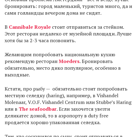
бронировать: город маленький, туристов много, да и
сами голландцы вечером дома не сидят.
В
Cannibale Royale
стоит отправиться за стейком.
Этот ресторан недалеко от музейной площади. Лучше
хотя бы за 2-3 часа позвонить.
Желающим попробовать национальную кухню
рекомендую ресторан
Moeders
. Бронировать
обязательно, место дико популярное, особенно в
выходные.
Кстати, про рыбу — обязательно стоит попробовать
местную селедку (haring), например, в Vishandel
Molenaar, V.O.F. Vishandel Centrum или Stubbe’s Haring
или в
The seafoodbar
. Если захочется увезти
деликатес домой, то в аэропорту в duty free
продается хорошо упакованная селедка.
Тем, кто соскучился по сыру, стоит отправиться в