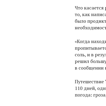
Что касается
то, как напис
было продикт
необходимос
«Когда наход
пропитываетс
соль, и в рез
решил большу
в сообщении н
Путешествие 
110 дней, од
погода: гроз