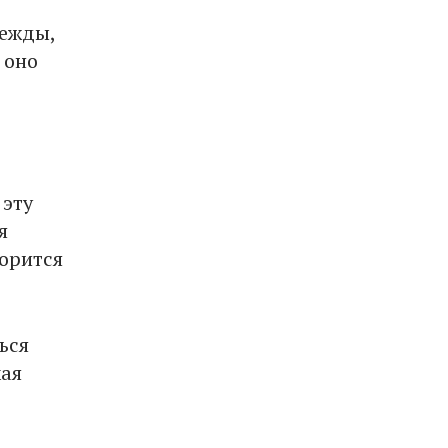
дежды,
 оно
 эту
я
ворится
ься
хая