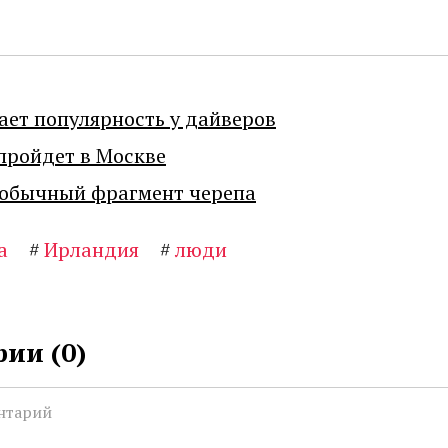
ает популярность у дайверов
пройдет в Москве
еобычный фрагмент черепа
а
#
Ирландия
#
люди
ии (
0
)