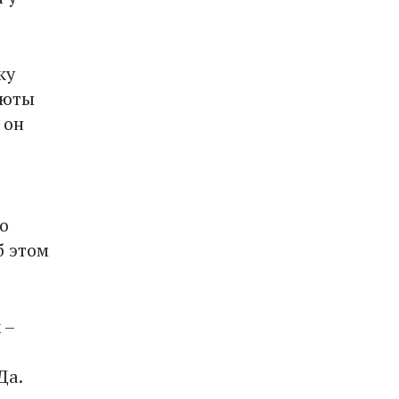
ку
аюты
 он
о
б этом
 –
Да.