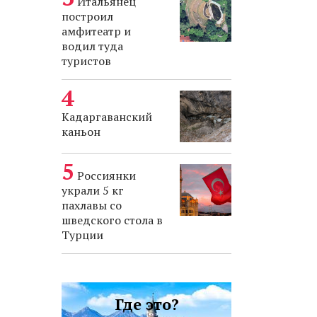
Итальянец
построил
амфитеатр и
водил туда
туристов
Кадаргаванский
каньон
Россиянки
украли 5 кг
пахлавы со
шведского стола в
Турции
Где это?