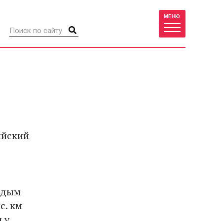
МЕНЮ
ийский
одым
с. км
 у