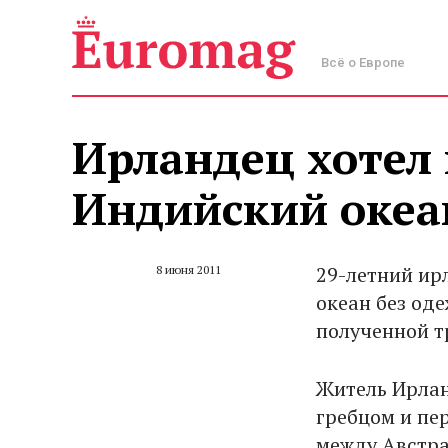
Всё о Европе
Ирландец хотел
Индийский океа
29-летний ир
8 июня 2011
океан без од
полученной т
Житель Ирлан
гребцом и пе
между Австра