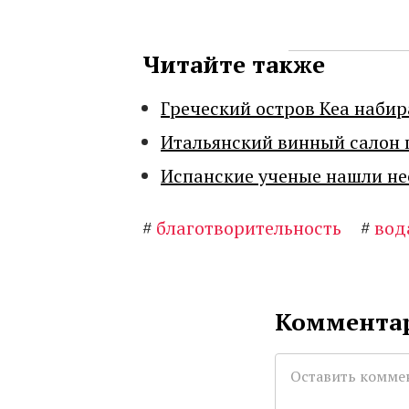
Читайте также
Греческий остров Кеа набир
Итальянский винный салон 
Испанские ученые нашли н
#
благотворительность
#
вод
Комментар