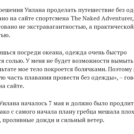
 решения Уилана проделать путешествие без о
ано на сайте спортсмена The Naked Adventurer,
овано не экстравагантностью, а практической
тью.
ишься посреди океана, одежда очень быстро
я солью. У меня не будет возможности вымыть
ультате мое тело покроется болячками. Поэтому 
ю часть плавания провести без одежды», – го
а сайте.
Уилана началось 7 мая и должно было продлит
нако с самого начала плану гребца мешала пло
а, проливные дожди и сильный ветер.