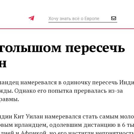
 голышом пересечь
н
ландец намеревался в одиночку пересечь Инд
ежды. Однако его попытка прервалась из-за
равмы.
дии Кит Уилан намеревался стать самым мол
рвым ирландцем, одолевшим дистанцию в 6 ты
лией и Африкой, но его настигли неприятности