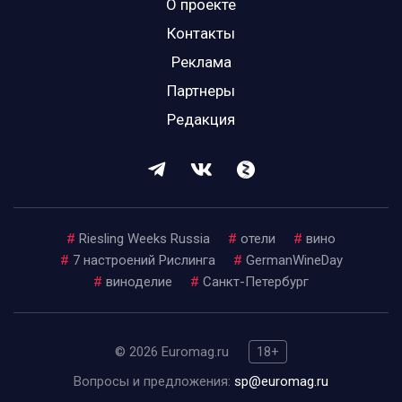
О проекте
Контакты
Реклама
Партнеры
Редакция
#
Riesling Weeks Russia
#
отели
#
вино
#
7 настроений Рислинга
#
GermanWineDay
#
виноделие
#
Санкт-Петербург
© 2026 Euromag.ru
18+
Вопросы и предложения:
sp@euromag.ru