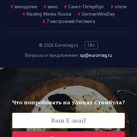
#
виноделие
#
вино
#
Санкт-Петербург
#
отели
#
Riesling Weeks Russia
#
GermanWineDay
#
7 настроений Рислинга
© 2026 Euromag.ru
18+
Вопросы и предложения:
sp@euromag.ru
Что попробовать на улицах Стамбула?