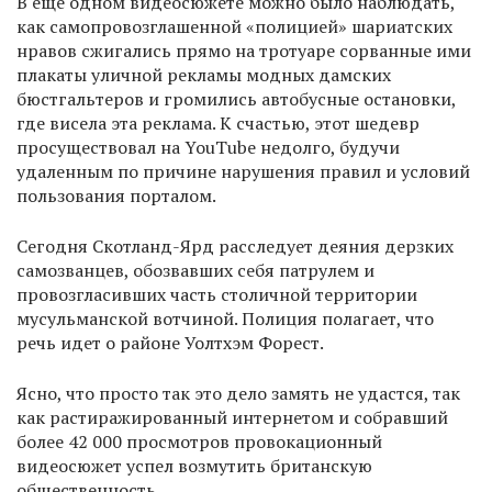
В еще одном видеосюжете можно было наблюдать,
как самопровозглашенной «полицией» шариатских
нравов сжигались прямо на тротуаре сорванные ими
плакаты уличной рекламы модных дамских
бюстгальтеров и громились автобусные остановки,
где висела эта реклама. К счастью, этот шедевр
просуществовал на YouTube недолго, будучи
удаленным по причине нарушения правил и условий
пользования порталом.
Сегодня Скотланд-Ярд расследует деяния дерзких
самозванцев, обозвавших себя патрулем и
провозгласивших часть столичной территории
мусульманской вотчиной. Полиция полагает, что
речь идет о районе Уолтхэм Форест.
Ясно, что просто так это дело замять не удастся, так
как растиражированный интернетом и собравший
более 42 000 просмотров провокационный
видеосюжет успел возмутить британскую
общественность.