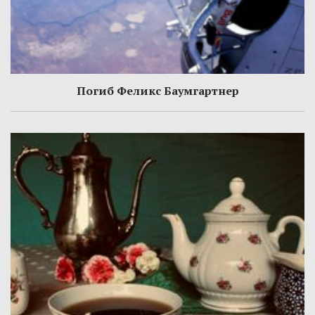
Погиб Феликс Баумгартнер