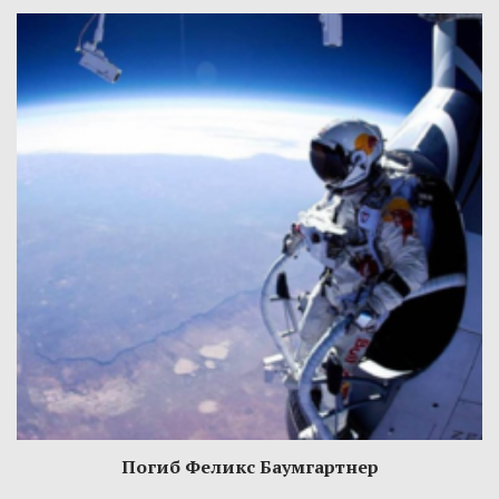
Погиб Феликс Баумгартнер