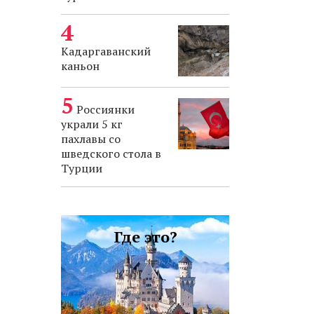
Кадаргаванский
каньон
Россиянки
украли 5 кг
пахлавы со
шведского стола в
Турции
Где это?