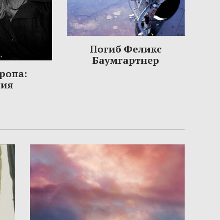
Погиб Феликс
Баумгартнер
ропа:
ния