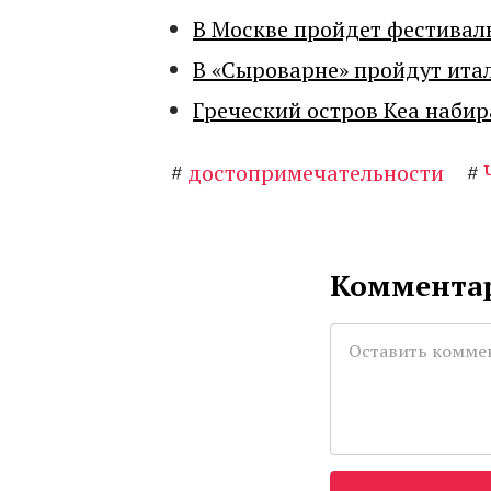
В Москве пройдет фестивал
В «Сыроварне» пройдут ита
Греческий остров Кеа набир
#
достопримечательности
#
Комментар