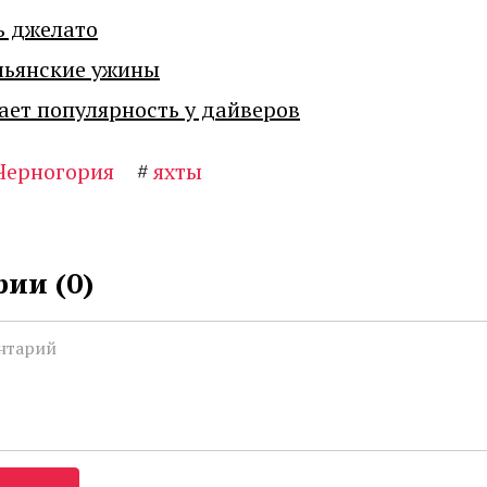
ь джелато
льянские ужины
ает популярность у дайверов
Черногория
#
яхты
ии (
0
)