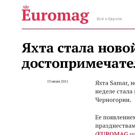
Всё о Европе
Яхта стала ново
достопримечате
Яхта Samar, н
13 июля 2011
неделе стала
Черногории.
Ее появление
празднествам
(
EUROMAG
по