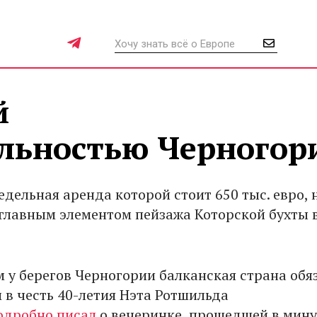
й
льностью Черногор
едельная аренда которой стоит 650 тыс. евро, 
 главным элементом пейзажа Которской бухты 
м у берегов Черногории балканская страна обя
 в честь 40-летия Нэта Ротшильда
дробно писал
о вечеринке, прошедшей в мин