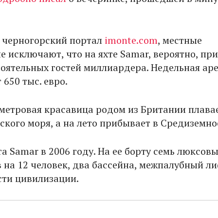
 черногорский портал
imonte.com
, местные
е исключают, что на яхте Samar, вероятно, пр
стоятельных гостей миллиардера. Недельная ар
 650 тыс. евро.
-метровая красавица родом из Британии плавае
ского моря, а на лето прибывает в Средиземно
а Samar в 2006 году. На ее борту семь люксов
 на 12 человек, два бассейна, межпалубный ли
сти цивилизации.