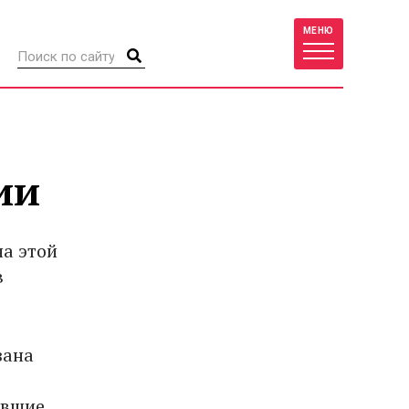
МЕНЮ
ии
на этой
в
зана
увшие