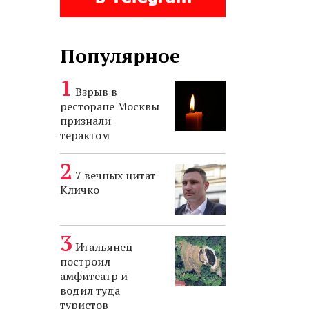
Популярное
Взрыв в
ресторане Москвы
признали
терактом
7 вечных цитат
Кличко
Итальянец
построил
амфитеатр и
водил туда
туристов