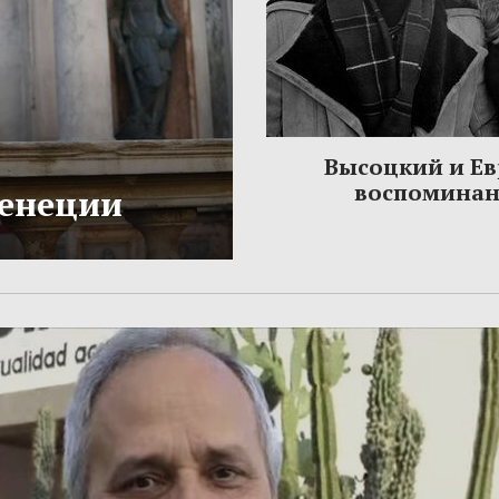
Высоцкий и Ев
воспомина
Венеции