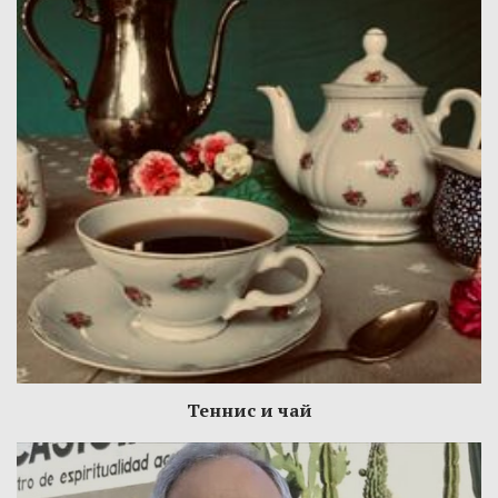
Теннис и чай