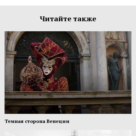
Читайте также
Темная сторона Венеции