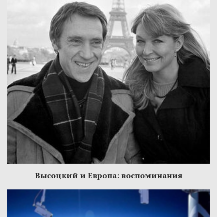
Высоцкий и Европа: воспоминания