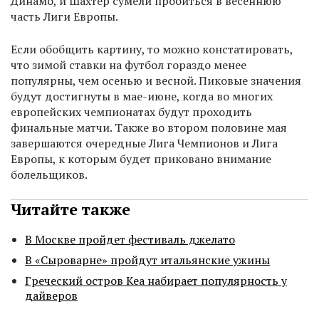
Динамо, и Шахтер сумели пробиться в весеннюю
часть Лиги Европы.
Если обобщить картину, то можно констатировать,
что зимой ставки на футбол гораздо менее
популярны, чем осенью и весной. Пиковые значения
будут достигнуты в мае-июне, когда во многих
европейских чемпионатах будут проходить
финальные матчи. Также во втором половине мая
завершаются очередные Лига Чемпионов и Лига
Европы, к которым будет приковано внимание
болельщиков.
Читайте также
В Москве пройдет фестиваль джелато
В «Сыроварне» пройдут итальянские ужины
Греческий остров Кеа набирает популярность у
дайверов