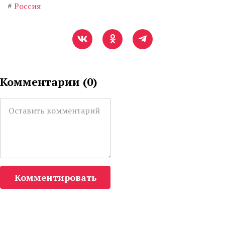
#
Россия
Комментарии (
0
)
Комментировать