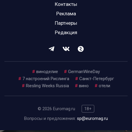
Контакты
Реклама
Партнеры
Редакция
#
виноделие
#
GermanWineDay
#
7 настроений Рислинга
#
Санкт-Петербург
#
Riesling Weeks Russia
#
вино
#
отели
© 2026 Euromag.ru
18+
Вопросы и предложения:
sp@euromag.ru