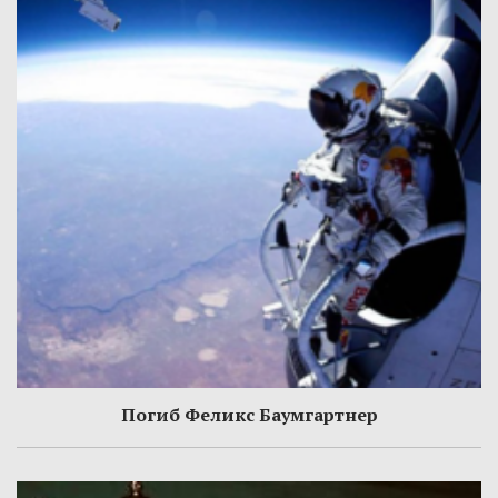
Погиб Феликс Баумгартнер