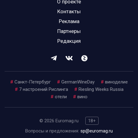
О проекте
Контакты
Реклама
Партнеры
Редакция
#
Санкт-Петербург
#
GermanWineDay
#
виноделие
#
7 настроений Рислинга
#
Riesling Weeks Russia
#
отели
#
вино
© 2026 Euromag.ru
18+
Вопросы и предложения:
sp@euromag.ru