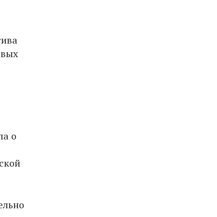
тива
овых
ла о
нской
ельно