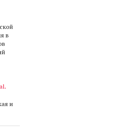
нской
я в
ов
ий
al.
кая и