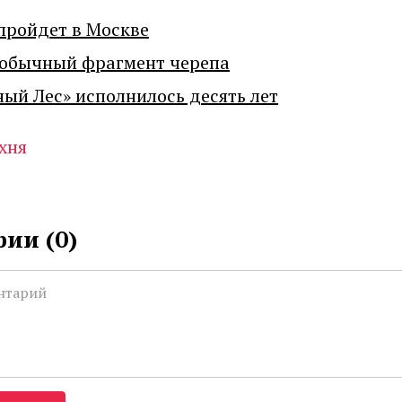
пройдет в Москве
еобычный фрагмент черепа
ный Лес» исполнилось десять лет
хня
ии (
0
)