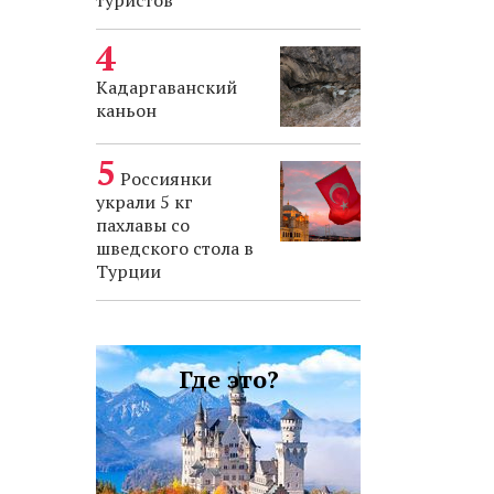
туристов
Кадаргаванский
каньон
Россиянки
украли 5 кг
пахлавы со
шведского стола в
Турции
Где это?