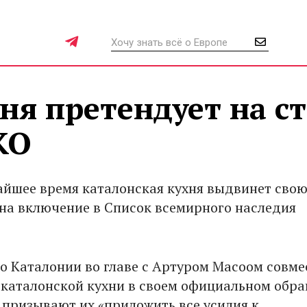
ня претендует на ст
КО
айшее время каталонская кухня выдвинет сво
на включение в Список всемирного наследия
о Каталонии во главе с Артуром Масоом совме
 каталонской кухни в своем официальном обр
 призывают их «приложить все усилия к