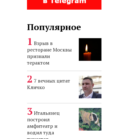
Популярное
Взрыв в
ресторане Москвы
признали
терактом
7 вечных цитат
Кличко
Итальянец
построил
амфитеатр и
водил туда