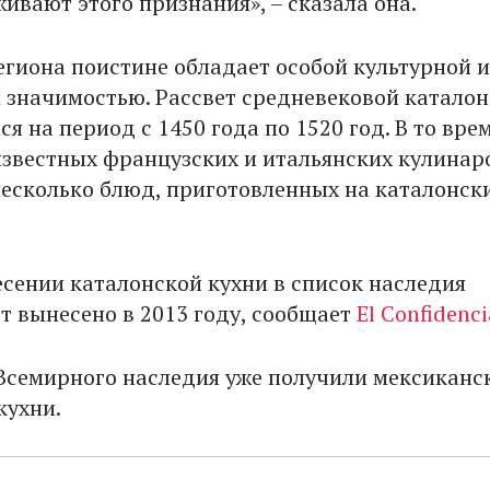
живают этого признания», – сказала она.
региона поистине обладает особой культурной и
 значимостью. Рассвет средневековой катало
я на период с 1450 года по 1520 год. В то врем
звестных французских и итальянских кулинар
несколько блюд, приготовленных на каталонск
есении каталонской кухни в список наследия
 вынесено в 2013 году, сообщает
El Confidenci
 Всемирного наследия уже получили мексиканс
кухни.