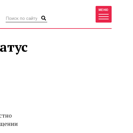
МЕНЮ
атус
ю
стно
ащении