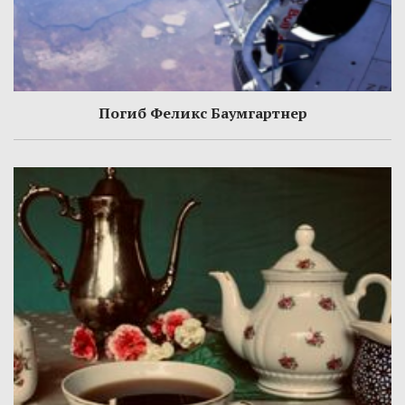
Погиб Феликс Баумгартнер