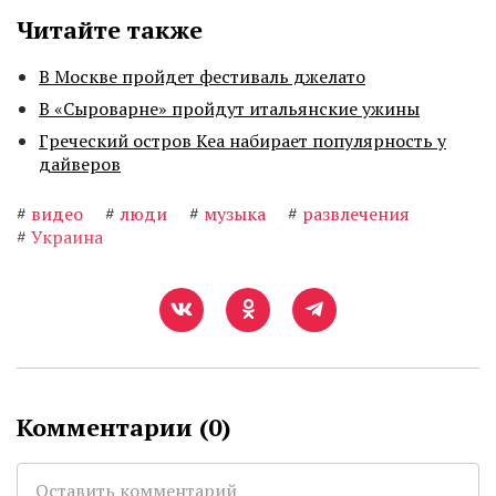
Читайте также
В Москве пройдет фестиваль джелато
В «Сыроварне» пройдут итальянские ужины
Греческий остров Кеа набирает популярность у
дайверов
#
видео
#
люди
#
музыка
#
развлечения
#
Украина
Комментарии (
0
)