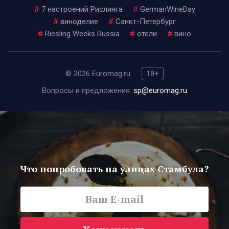
#
7 настроений Рислинга
#
GermanWineDay
#
виноделие
#
Санкт-Петербург
#
Riesling Weeks Russia
#
отели
#
вино
© 2026 Euromag.ru
18+
Вопросы и предложения:
sp@euromag.ru
Что попробовать на улицах Стамбула?