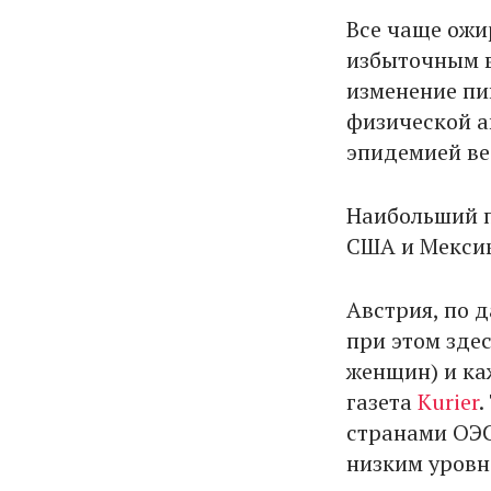
Все чаще ожи
избыточным в
изменение пи
физической а
эпидемией ве
Наибольший п
США и Мексик
Австрия, по 
при этом зде
женщин) и ка
газета
Kurier
.
странами ОЭС
низким уровн