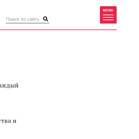
МЕНЮ
каждый
тва и