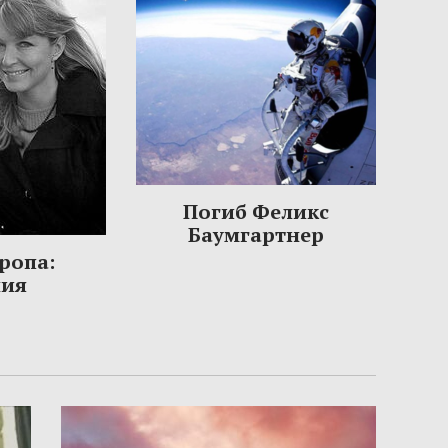
Погиб Феликс
Баумгартнер
ропа:
ния