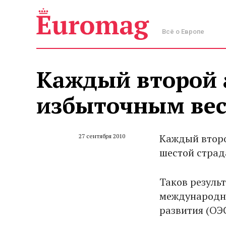
Всё о Европе
Каждый второй 
избыточным ве
Каждый второ
27 сентября 2010
шестой страд
Таков резуль
международно
развития (ОЭС