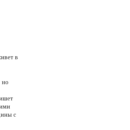
ивет в
 но
пишет
гими
щины с