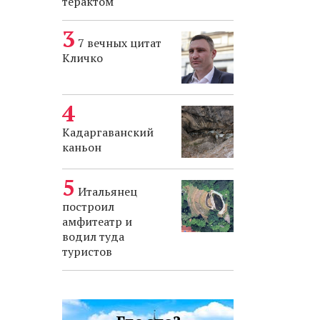
терактом
7 вечных цитат
Кличко
Кадаргаванский
каньон
Итальянец
построил
амфитеатр и
водил туда
туристов