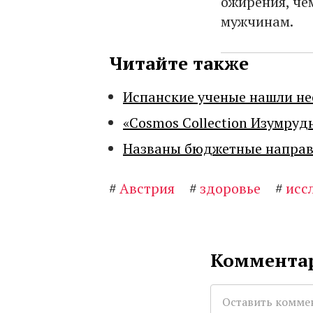
ожирения, че
мужчинам.
Читайте также
Испанские ученые нашли н
«Cosmos Collection Изумруд
Названы бюджетные направл
#
Австрия
#
здоровье
#
исс
Комментар