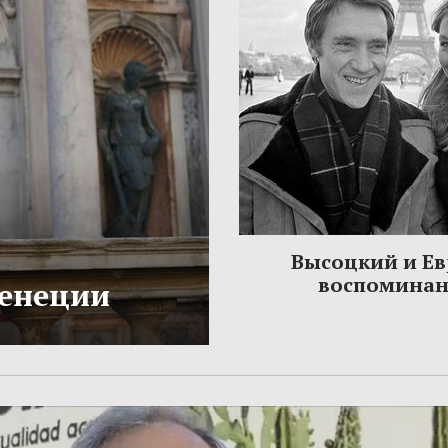
Высоцкий и Ев
воспомина
Венеции