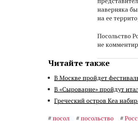
представителя
наверняка бы 
на ее террито
Посольство Р
не комментир
Читайте также
В Москве пройдет фестивал
В «Сыроварне» пройдут ита
Греческий остров Кеа набир
#
посол
#
посольство
#
Росс