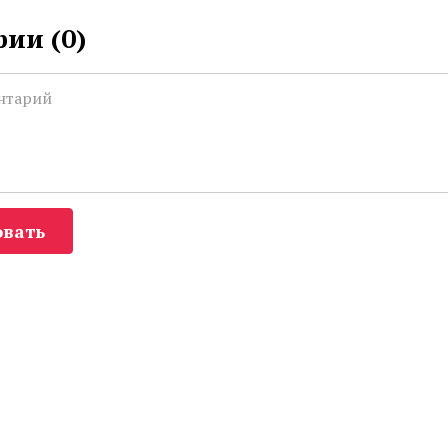
ии (
0
)
вать