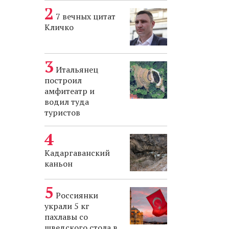
7 вечных цитат
Кличко
Итальянец
построил
амфитеатр и
водил туда
туристов
Кадаргаванский
каньон
Россиянки
украли 5 кг
пахлавы со
шведского стола в