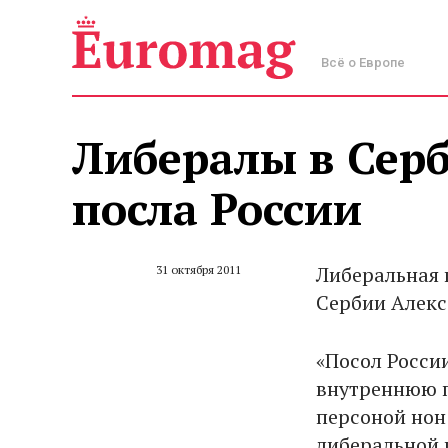
Всё о Европе
Либералы в Сер
посла России
Либеральная 
31 октября 2011
Сербии Алекс
«Посол Росси
внутреннюю п
персоной нон 
либеральной 