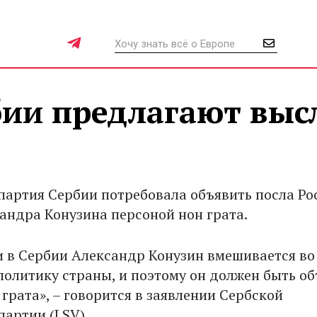
бии предлагают выс
партия Сербии потребовала объявить посла Ро
андра Конузина персоной нон грата.
и в Сербии Александр Конузин вмешивается во
олитику страны, и поэтому он должен быть об
грата», – говорится в заявлении Сербской
партии (LSV).