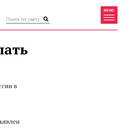
МЕНЮ
лать
ссии в
ъявлен