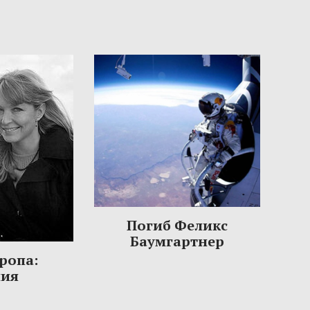
Погиб Феликс
Баумгартнер
ропа:
ния