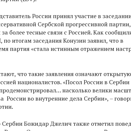
едставитель России принял участие в заседани
сервативной Сербской прогрессивной партии,
за более тесные связи с Россией. Как сообщил
 по итогам заседания Конузин заявил, что в
емя партия «стала истинным отражением наст
тают, что такие заявления означают открыту
ссией националистов. «Посол России в Сербии
 продемонстрировал… насколько велики масш
а России во внутренние дела Сербии», – говор
ртии.
 Сербии Божидар Джелич также отметил пове