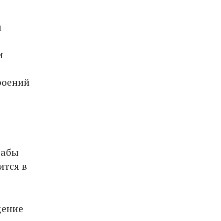
и
и
роений
ю
табы
ится в
дение