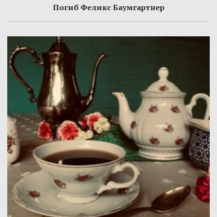
Погиб Феликс Баумгартнер