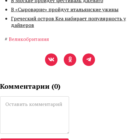
В Москве пройдет фестиваль джелато
В «Сыроварне» пройдут итальянские ужины
Греческий остров Кеа набирает популярность у
дайверов
#
Великобритания
Комментарии (
0
)