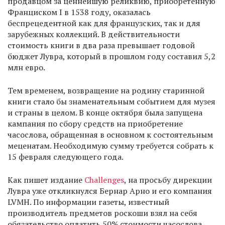
продавцом за ценнейшую реликвию, приобретенную
Франциском I в 1538 году, оказалась
беспрецедентной как для французских, так и для
зарубежных коллекций. В действительности
стоимость книги в два раза превышает годовой
бюджет Лувра, который в прошлом году составил 5,2
млн евро.
Тем временем, возвращение на родину старинной
книги стало бы знаменательным событием для музея
и страны в целом. В конце октября была запущена
кампания по сбору средств на приобретение
часослова, обращенная в основном к состоятельным
меценатам. Необходимую сумму требуется собрать к
15 февраля следующего года.
Как пишет издание
Challenges
, на просьбу дирекции
Лувра уже откликнулся Бернар Арно и его компания
LVMH. По информации газеты, известный
производитель предметов роскоши взял на себя
обязательство оплатить 50% стоимости часослова.