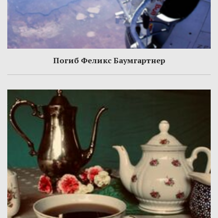
Погиб Феликс Баумгартнер