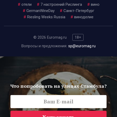
#
отели
#
7 настроений Рислинга
#
вино
#
GermanWineDay
#
Санкт-Петербург
#
Riesling Weeks Russia
#
виноделие
© 2026 Euromag.ru
18+
Вопросы и предложения:
sp@euromag.ru
Что попробовать на улицах Стамбула?