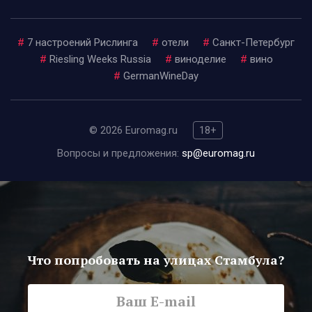
#
7 настроений Рислинга
#
отели
#
Санкт-Петербург
#
Riesling Weeks Russia
#
виноделие
#
вино
#
GermanWineDay
© 2026 Euromag.ru
18+
Вопросы и предложения:
sp@euromag.ru
Что попробовать на улицах Стамбула?