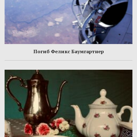
Погиб Феликс Баумгартнер