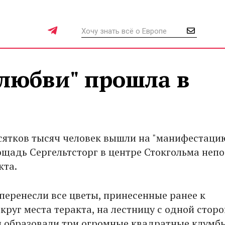
любви" прошла в
сятков тысяч человек вышли на "манифестаци
ощадь Сергельтсторг в центре Стокгольма неп
кта.
перенесли все цветы, принесенные ранее к
круг места теракта, на лестницу с одной стор
 образовали три огромные квадратные клумбы