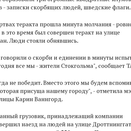
в - записки скорбящих людей, шведские флаги.
ертвах теракта прошла минута молчания - ровн
 в это время был совершен теракт на улице
ан. Люди стояли обнявшись.
говорили о скорби и единении в минуты испы
егодня все мы - жители Стокгольма", сообщает 
гда не победит. Вместо этого мы будем вспоми
которая присуща нашему городу", - отметила м
лицы Карин Ваннгорд.
нанный грузовик, принадлежащий компании
овершил наезд на людей на улице Дроттнинггат