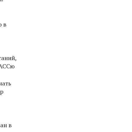
о в
таний,
ТАССю
нать
эр
ан в