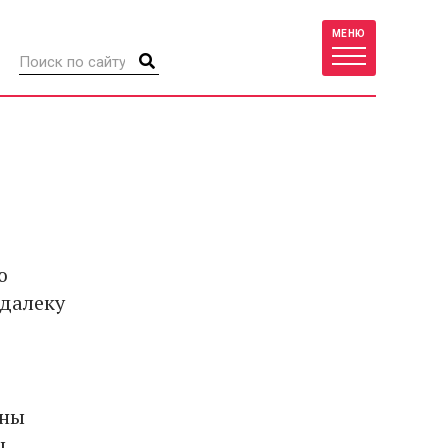
МЕНЮ
ю
одалеку
оны
.