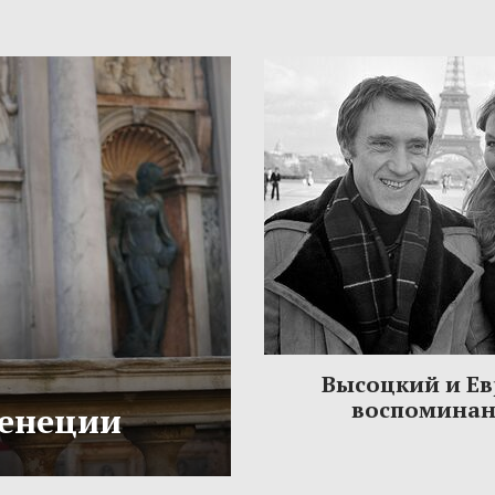
Высоцкий и Ев
воспомина
Венеции