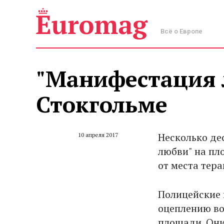
Всё о Европе
"Манифестация 
Стокгольме
Несколько де
10 апреля 2017
любви" на пл
от места тера
Полицейские 
оцеплению во
площади. Они