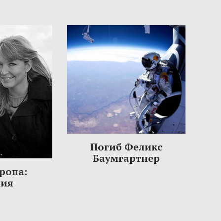
Погиб Феликс
Баумгартнер
ропа:
ния