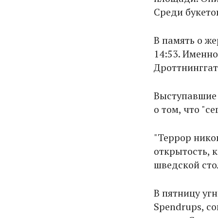
Среди букето
В память о ж
14:53. Именно
Дроттнинггат
Выступавшие 
о том, что "с
"Террор нико
открытость, 
шведской сто
В пятницу уг
Spendrups, с