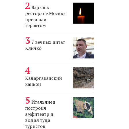
Взрыв в
ресторане Москвы
признали
терактом
7 вечных цитат
Кличко
Кадаргаванский
каньон
Итальянец
построил
амфитеатр и
водил туда
туристов