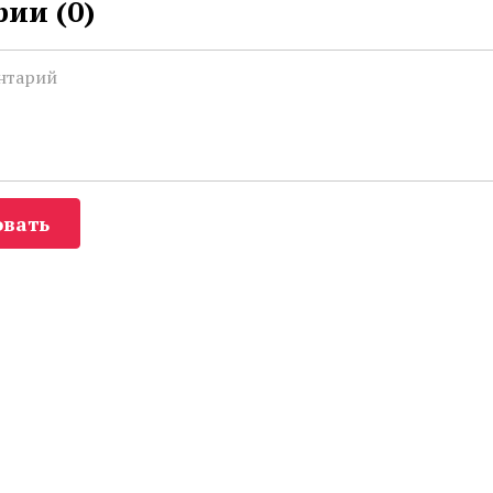
ии (
0
)
вать