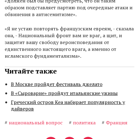
«должен был бы предусмотреть, что он таким
образом подставляет партию под очередные атаки и
обвинения в антисемитизме».
«Я не устаю повторять французским евреям, - сказала
она, - Национальный фронт вам не враг, а щит, и
защитит вашу свободу вероисповедания от
единственного настоящего врага, а именно от
исламского фундаментализма».
Читайте также
В Москве пройдет фестиваль джелато
В «Сыроварне» пройдут итальянские ужины
Греческий остров Кеа набирает популярность у
дайверов
#
национальный вопрос
#
политика
#
Франция