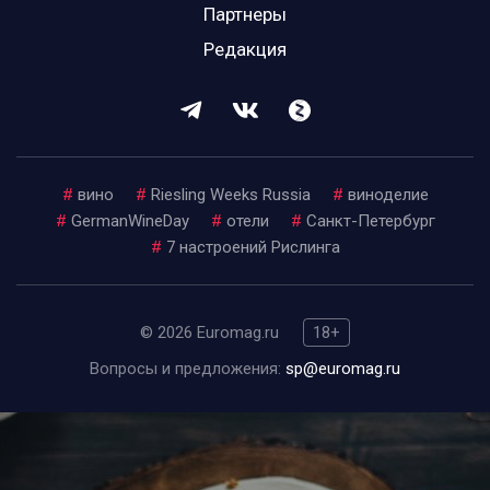
Партнеры
Редакция
#
вино
#
Riesling Weeks Russia
#
виноделие
#
GermanWineDay
#
отели
#
Санкт-Петербург
#
7 настроений Рислинга
© 2026 Euromag.ru
18+
Вопросы и предложения:
sp@euromag.ru