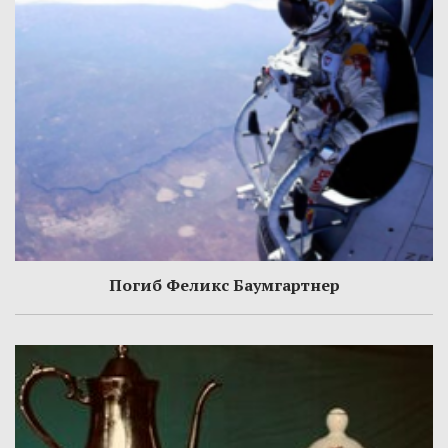
Погиб Феликс Баумгартнер