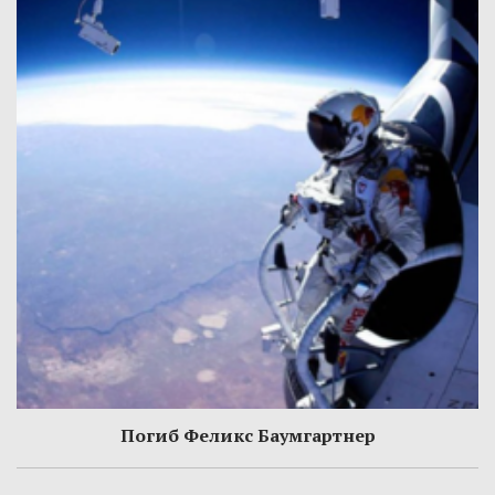
Погиб Феликс Баумгартнер