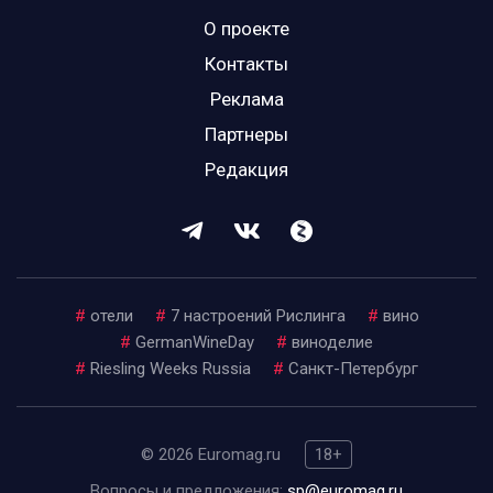
О проекте
Контакты
Реклама
Партнеры
Редакция
#
отели
#
7 настроений Рислинга
#
вино
#
GermanWineDay
#
виноделие
#
Riesling Weeks Russia
#
Санкт-Петербург
© 2026 Euromag.ru
18+
Вопросы и предложения:
sp@euromag.ru