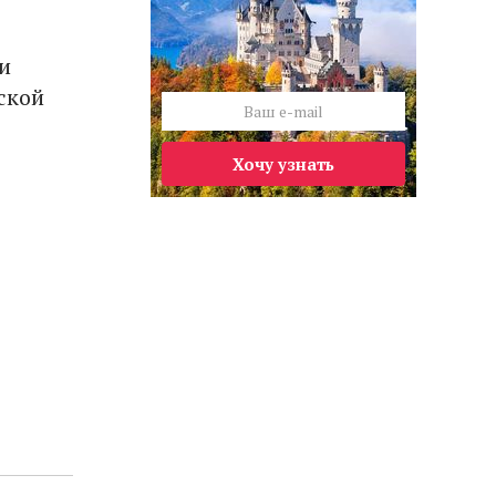
и
ской
Хочу узнать