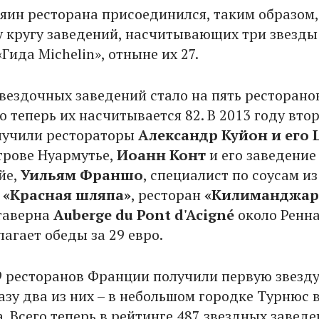
зяин ресторана присоединился, таким образом,
у кругу заведений, насчитывающих три звезды
Гида Michelin», отныне их 27.
звездочных заведений стало на пять ресторано
о теперь их насчитывается 82. В 2013 году вто
лучили рестораторы
Александр Куйон и его 
трове Нуармутье,
Иоанн Конт
и его заведение
йе,
Уильям Франшо
, специалист по соусам из
о
«Красная шляпа»
, ресторан
«Килиманджар
таверна
Аuberge du Pont d'Acigné
около Ренна
агает обеды за 29 евро.
39 ресторанов Франции получили первую звезду
разу два из них – в небольшом городке Турнюс 
. Всего теперь в рейтинге 487 звездных заведе