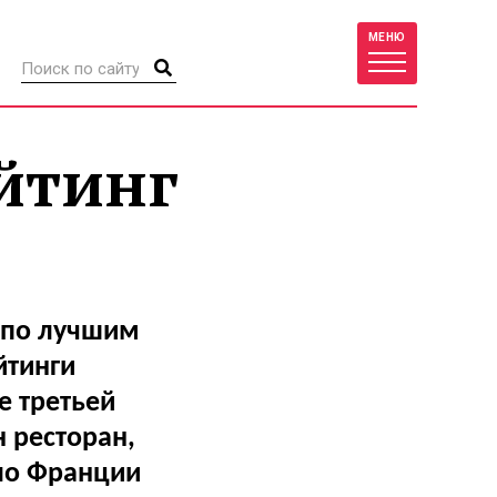
МЕНЮ
ейтинг
 по лучшим
йтинги
е третьей
н ресторан,
ло Франции