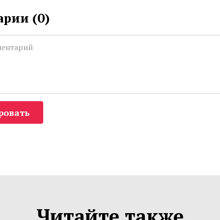
рии (
0
)
ровать
Читайте также