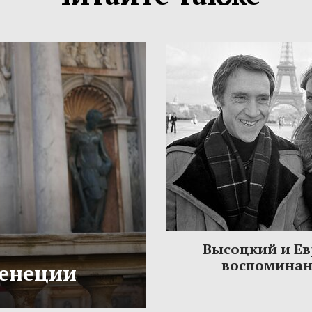
Высоцкий и Ев
воспомина
Венеции