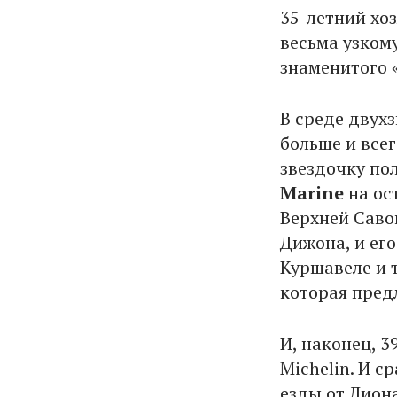
35-летний хо
весьма узком
знаменитого «
В среде двух
больше и всег
звездочку по
Marine
на ос
Верхней Саво
Дижона, и ег
Куршавеле и 
которая предл
И, наконец, 
Michelin. И с
езды от Лиона