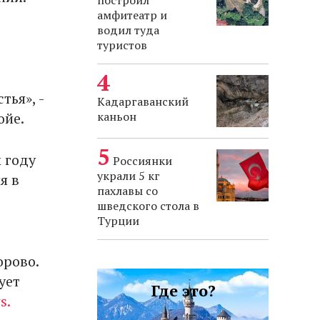
построил
амфитеатр и
водил туда
туристов
тья», -
Кадаргаванский
ойе.
каньон
м году
Россиянки
украли 5 кг
я в
пахлавы со
шведского стола в
Турции
орово.
ует
Где это?
s.