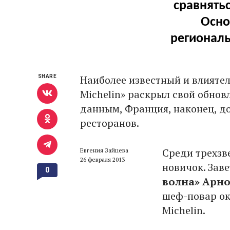
сравнять
Осно
региональ
Наиболее известный и влияте
SHARE
Michelin» раскрыл свой обно
данным, Франция, наконец, д
ресторанов.
Среди трехзв
Евгения Зайцева
26 февраля 2013
новичок. Зав
0
волна» Арно
шеф-повар ок
Michelin.