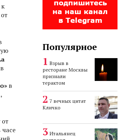
 к
 от
в
Популярное
рую
La
Взрыв в
 в
ресторане Москвы
признали
терактом
о»
в
,
7 вечных цитат
Кличко
 от
в часе
Итальянец
ний.