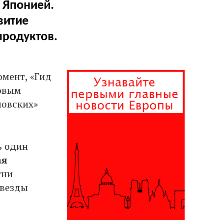
 Японией.
витие
продуктов.
омент, «Гид
новым
новских»
ь один
ая
тни
звезды