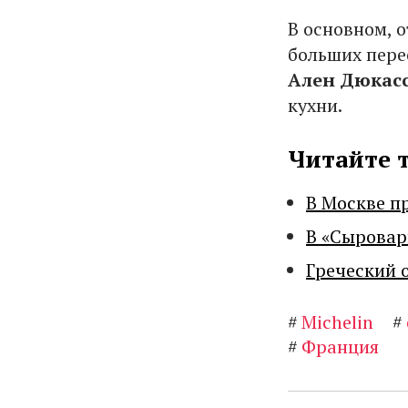
В основном, 
больших пере
Ален Дюкас
кухни.
Читайте 
В Москве п
В «Сыровар
Греческий 
#
Michelin
#
#
Франция