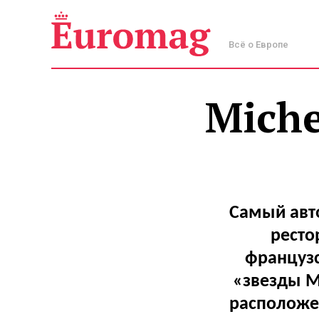
Всё о Европе
Miche
Самый авт
ресто
французс
«звезды Mi
расположе