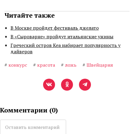
Читайте также
В Москве пройдет фестиваль джелато
В «Сыроварне» пройдут итальянские ужины
Греческий остров Кеа набирает популярность у
дайверов
#
конкурс
#
красота
#
ложь
#
Швейцария
Комментарии (
0
)