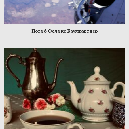
Погиб Феликс Баумгартнер