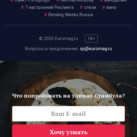
#
Санкт-Петербург
#
GermanWineDay
#
виноделие
#
7 настроений Рислинга
#
отели
#
вино
#
Riesling Weeks Russia
© 2026 Euromag.ru
18+
Вопросы и предложения:
sp@euromag.ru
Что попробовать на улицах Стамбула?
Хочу узнать