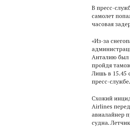
В пресс-служ
самолет попа
часовая заде
«Из-за снего
администраци
Анталию был о
пройдя тамож
Лишь в 15.45 
пресс-службе
Схожий инцид
Airlines пере
авиалайнер п
судна. Летчи