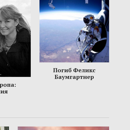
Погиб Феликс
Баумгартнер
ропа:
ния