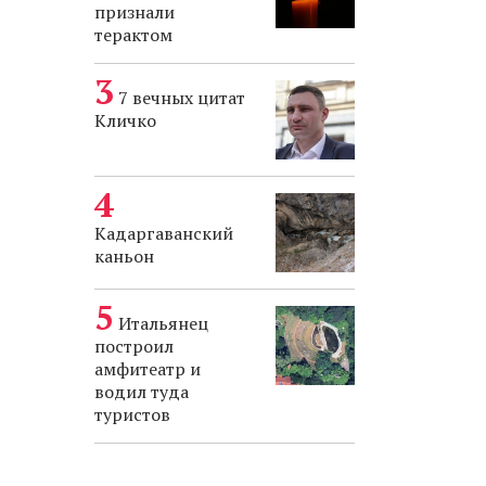
признали
терактом
7 вечных цитат
Кличко
Кадаргаванский
каньон
Итальянец
построил
амфитеатр и
водил туда
туристов