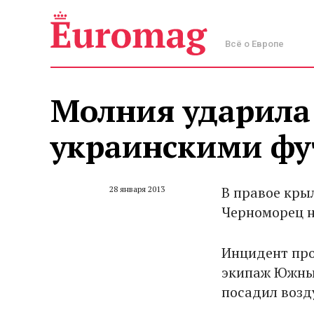
Всё о Европе
Молния ударила 
украинскими фу
В правое кры
28 января 2013
Черноморец н
Инцидент про
экипаж Южных
посадил возд