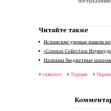
пострадавших
Читайте также
Испанские ученые нашли н
«Cosmos Collection Изумруд
Названы бюджетные направл
#
самолет
#
Турция
#
Украи
Комментар