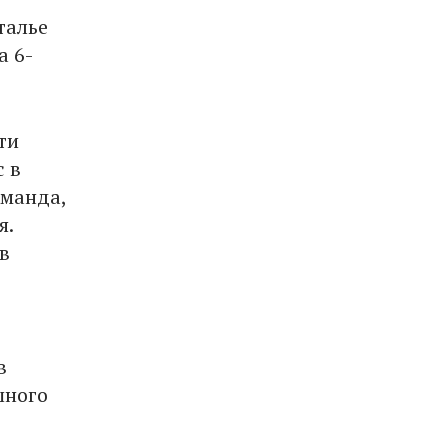
талье
а 6-
ти
 в
оманда,
я.
в
в
шного