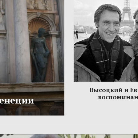
Высоцкий и Ев
воспомина
Венеции