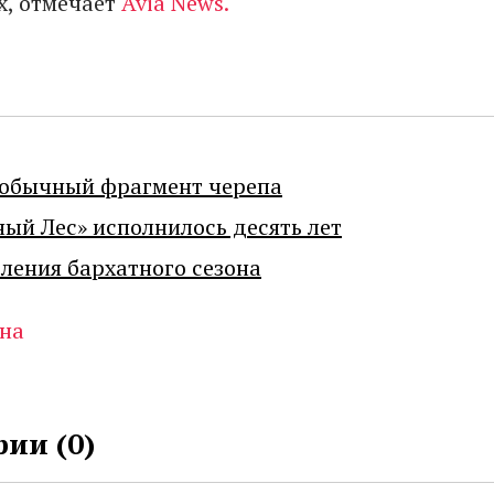
, отмечает
Avia News.
еобычный фрагмент черепа
ный Лес» исполнилось десять лет
ения бархатного сезона
на
ии (
0
)