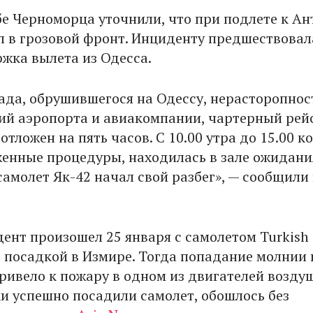
бе Черноморца уточнили, что при подлете к Ан
л в грозовой фронт. Инциденту предшествовал
ржка вылета из Одесса.
пада, обрушившегося на Одессу, нерасторопнос
й аэропорта и авиакомпании, чартерный рейс
тложен на пять часов. С 10.00 утра до 15.00 к
енные процедуры, находилась в зале ожидани
самолет Як-42 начал свой разбег», — сообщили 
.
ент произошел 25 января с самолетом Turkish
д посадкой в Измире. Тогда попадание молнии 
ривело к пожару в одном из двигателей возду
ки успешно посадили самолет, обошлось без