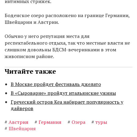
интимных стрижек.
Боденское озеро расположено на границе Германии,
Швейцарии и Австрии.
Обычно у него репутация места для
респектабельного отдыха, так что местные власти не
слишком довольны БДСМ-вечеринками в этом
живописном районе.
Читайте также
В Москве пройдет фестиваль джелато
В «Сыроварне» пройдут итальянские ужины
Греческий остров Кеа набирает популярность у
дайверов
#
Австрия
#
Германия
#
Озера
#
туры
#
Швейцария