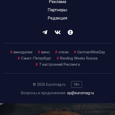
Реклама
Партнеры
Редакция
#
виноделие
#
вино
#
отели
#
GermanWineDay
#
Санкт-Петербург
#
Riesling Weeks Russia
#
7 настроений Рислинга
© 2026 Euromag.ru
18+
Вопросы и предложения:
sp@euromag.ru