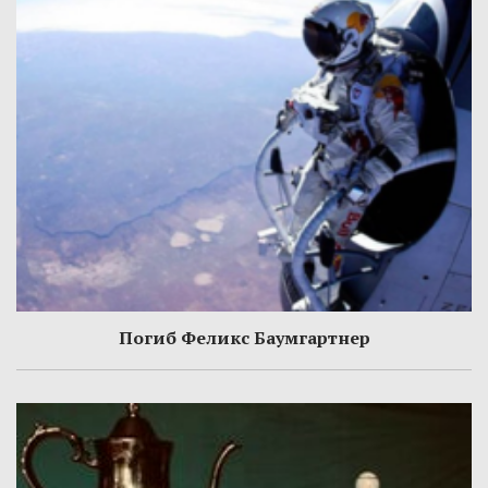
Погиб Феликс Баумгартнер