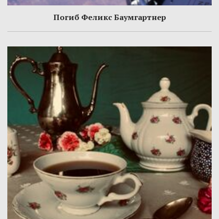
Погиб Феликс Баумгартнер