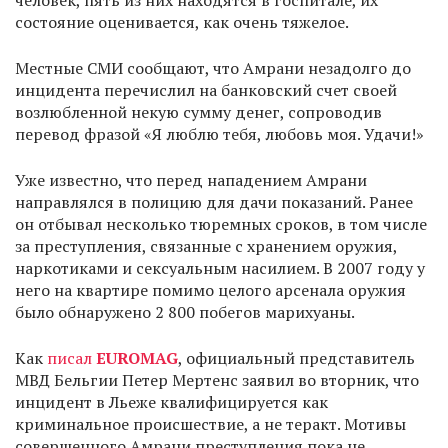
человек, пять из них находятся в госпитале, их
состояние оценивается, как очень тяжелое.
Местные СМИ сообщают, что Амрани незадолго до
инцидента перечислил на банковский счет своей
возлюбленной некую сумму денег, сопроводив
перевод фразой «Я люблю тебя, любовь моя. Удачи!»
Уже известно, что перед нападением Амрани
направлялся в полицию для дачи показаний. Ранее
он отбывал несколько тюремных сроков, в том числе
за преступления, связанные с хранением оружия,
наркотиками и сексуальным насилием. В 2007 году у
него на квартире помимо целого арсенала оружия
было обнаружено 2 800 побегов марихуаны.
Как
писал
EUROMAG
, официальный представитель
МВД Бельгии Петер Мертенс заявил во вторник, что
инцидент в Льеже квалифицируется как
криминальное происшествие, а не теракт. Мотивы
совершенного Амрани преступления пока не