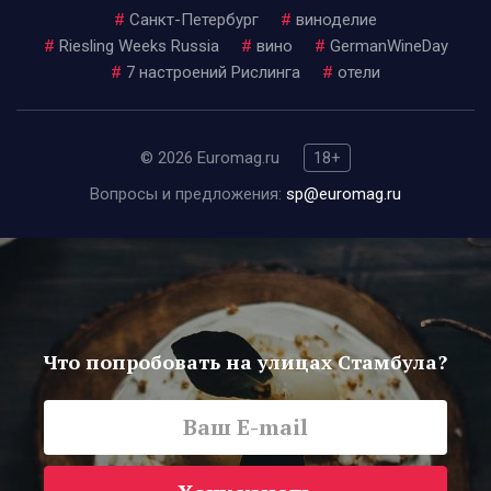
#
Санкт-Петербург
#
виноделие
#
Riesling Weeks Russia
#
вино
#
GermanWineDay
#
7 настроений Рислинга
#
отели
© 2026 Euromag.ru
18+
Вопросы и предложения:
sp@euromag.ru
Что попробовать на улицах Стамбула?