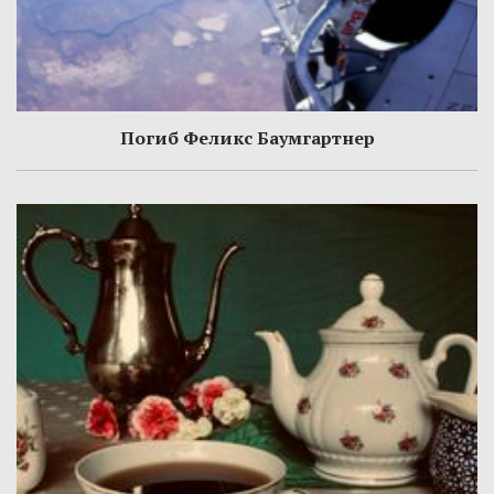
Погиб Феликс Баумгартнер