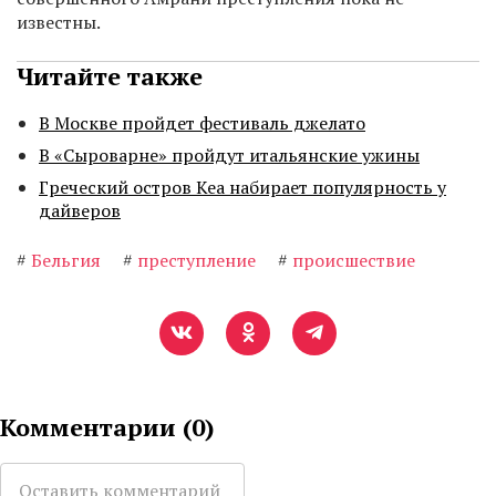
известны.
Читайте также
В Москве пройдет фестиваль джелато
В «Сыроварне» пройдут итальянские ужины
Греческий остров Кеа набирает популярность у
дайверов
#
Бельгия
#
преступление
#
происшествие
Комментарии (
0
)