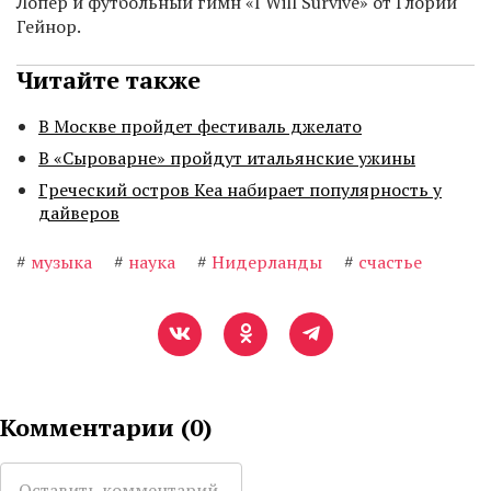
Лопер и футбольный гимн «I Will Survive» от Глории
Гейнор.
Читайте также
В Москве пройдет фестиваль джелато
В «Сыроварне» пройдут итальянские ужины
Греческий остров Кеа набирает популярность у
дайверов
#
музыка
#
наука
#
Нидерланды
#
счастье
Комментарии (
0
)