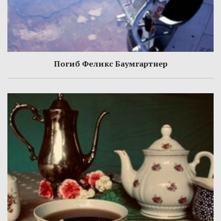
Погиб Феликс Баумгартнер