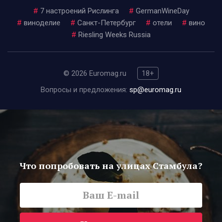
#
7 настроений Рислинга
#
GermanWineDay
#
виноделие
#
Санкт-Петербург
#
отели
#
вино
#
Riesling Weeks Russia
© 2026 Euromag.ru
18+
Вопросы и предложения:
sp@euromag.ru
Что попробовать на улицах Стамбула?