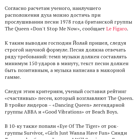
Согласно расчетам ученого, наилучшего
расположения духа можно достичь при
прослушивании песни 1978 года британской группы
The Queen «Don't Stop Me Now», сообщает
Le Figaro
.
К таким выводам господин Йолай пришел, следуя
строгой научной формуле. Песня должна отвечать
ряду требований: темп музыки должен составлять
минимум 150 ударов в минуту, текст песни должен
быть позитивным, а музыка написана в мажорной
гамме.
Следуя этим критериям, ученый составил рейтинг
«счастливых» песен, который возглавляют The Queen.
В тройке лидеров – «Dancing Queen» легендарной
группы АВВА и «Good Vibrations» от Beach Boys.
В 10-ку также попали «Eye Of The Tiger» от рок-
группы Survivor, «Girls Just Wanna Have Fun» Синди