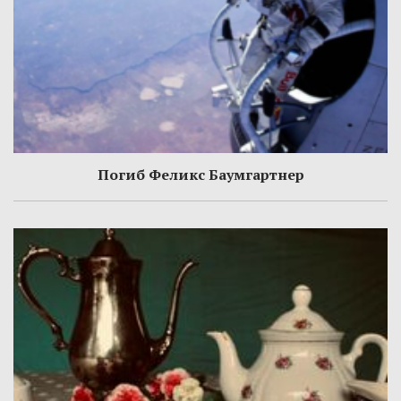
Погиб Феликс Баумгартнер