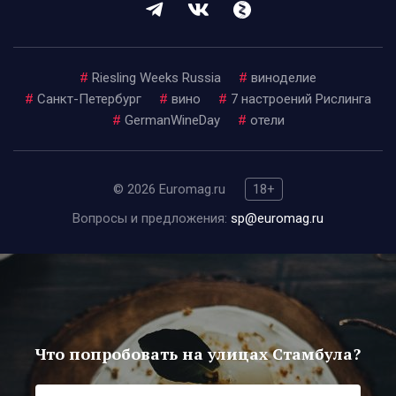
#
Riesling Weeks Russia
#
виноделие
#
Санкт-Петербург
#
вино
#
7 настроений Рислинга
#
GermanWineDay
#
отели
© 2026 Euromag.ru
18+
Вопросы и предложения:
sp@euromag.ru
Что попробовать на улицах Стамбула?