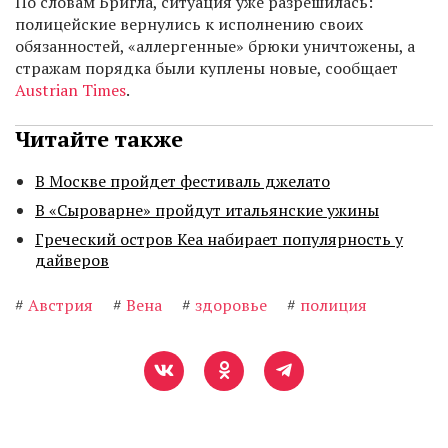
По словам Бригла, ситуация уже разрешилась:
полицейские вернулись к исполнению своих
обязанностей, «аллергенные» брюки уничтожены, а
стражам порядка были куплены новые, сообщает
Austrian Times
.
Читайте также
В Москве пройдет фестиваль джелато
В «Сыроварне» пройдут итальянские ужины
Греческий остров Кеа набирает популярность у
дайверов
#
Австрия
#
Вена
#
здоровье
#
полиция