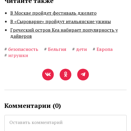
Читайте также
В Москве пройдет фестиваль джелато
В «Сыроварне» пройдут итальянские ужины
Греческий остров Кеа набирает популярность у
дайверов
#
безопасность
#
Бельгия
#
дети
#
Европа
#
игрушки
Комментарии (
0
)