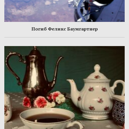
Погиб Феликс Баумгартнер