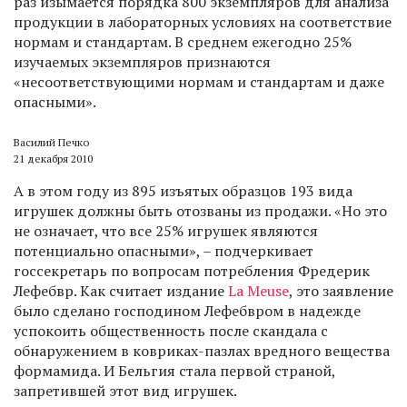
раз изымается порядка 800 экземпляров для анализа
продукции в лабораторных условиях на соответствие
нормам и стандартам. В среднем ежегодно 25%
изучаемых экземпляров признаются
«несоответствующими нормам и стандартам и даже
опасными».
Василий Печко
21 декабря 2010
А в этом году из 895 изъятых образцов 193 вида
игрушек должны быть отозваны из продажи. «Но это
не означает, что все 25% игрушек являются
потенциально опасными», – подчеркивает
госсекретарь по вопросам потребления Фредерик
Лефебвр. Как считает издание
La Meuse
, это заявление
было сделано господином Лефебвром в надежде
успокоить общественность после скандала с
обнаружением в ковриках-пазлах вредного вещества
формамида. И Бельгия стала первой страной,
запретившей этот вид игрушек.