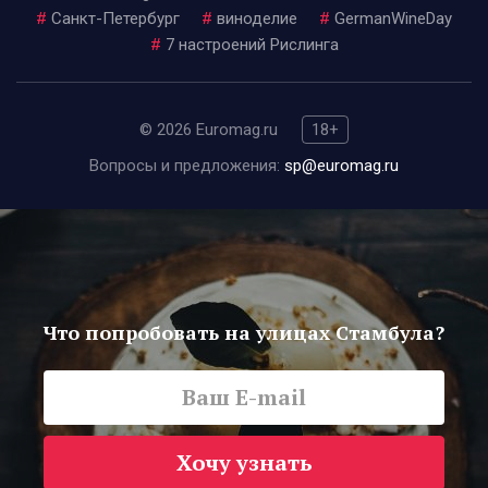
#
Санкт-Петербург
#
виноделие
#
GermanWineDay
#
7 настроений Рислинга
© 2026 Euromag.ru
18+
Вопросы и предложения:
sp@euromag.ru
Что попробовать на улицах Стамбула?
Хочу узнать