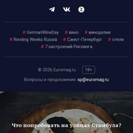
#
GermanWineDay
#
вино
#
виноделие
#
Riesling Weeks Russia
#
Санкт-Петербург
#
отели
#
7 настроений Рислинга
© 2026 Euromag.ru
18+
Вопросы и предложения:
sp@euromag.ru
Что попробовать на улицах Стамбула?