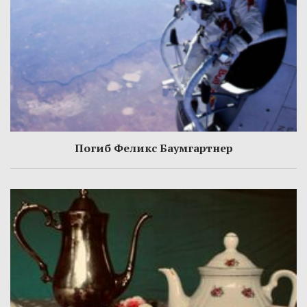
Погиб Феликс Баумгартнер