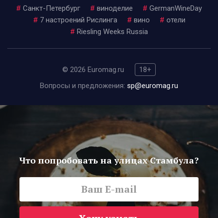
#
Санкт-Петербург
#
виноделие
#
GermanWineDay
#
7 настроений Рислинга
#
вино
#
отели
#
Riesling Weeks Russia
© 2026 Euromag.ru
18+
Вопросы и предложения:
sp@euromag.ru
Что попробовать на улицах Стамбула?