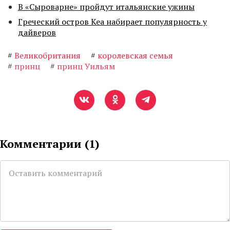
В «Сыроварне» пройдут итальянские ужины
Греческий остров Кеа набирает популярность у
дайверов
#
Великобритания
#
королевская семья
#
принц
#
принц Уильям
Комментарии (
1
)