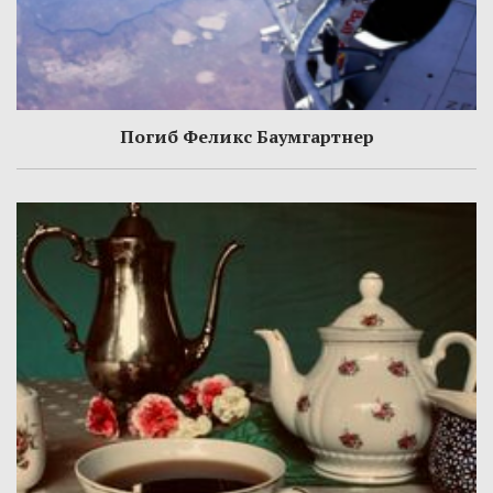
Погиб Феликс Баумгартнер