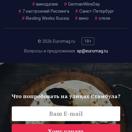
#
виноделие
#
GermanWineDay
#
7 настроений Рислинга
#
Санкт-Петербург
#
Riesling Weeks Russia
#
вино
#
отели
© 2026 Euromag.ru
18+
Вопросы и предложения:
sp@euromag.ru
Что попробовать на улицах Стамбула?
Хочу узнать