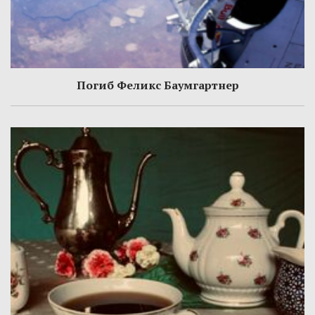
Погиб Феликс Баумгартнер