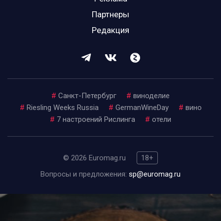
Партнеры
Редакция
#
Санкт-Петербург
#
виноделие
#
Riesling Weeks Russia
#
GermanWineDay
#
вино
#
7 настроений Рислинга
#
отели
© 2026 Euromag.ru
18+
Вопросы и предложения:
sp@euromag.ru