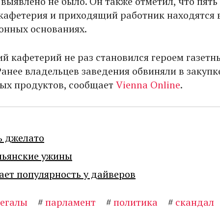
выявлено не было. Он также отметил, что пять
кафетерия и приходящий работник находятся 
конных основаниях.
й кафетерий не раз становился героем газетн
Ранее владельцев заведения обвиняли в закупк
ых продуктов, сообщает
Vienna Online
.
ь джелато
льянские ужины
ает популярность у дайверов
легалы
#
парламент
#
политика
#
скандал