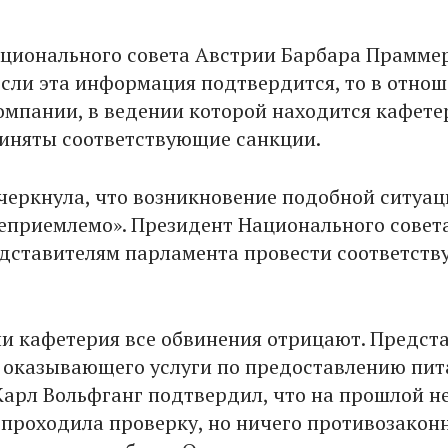
ционального совета Австрии Барбара Прамме
 если эта информация подтвердится, то в отно
омпании, в ведении которой находится кафете
иняты соответствующие санкции.
еркнула, что возникновение подобной ситуац
еприемлемо». Президент Национального совет
дставителям парламента провести соответст
и кафетерия все обвинения отрицают. Предст
 оказывающего услуги по предоставлению пит
Карл Вольфганг подтвердил, что на прошлой н
 проходила проверку, но ничего противозаконн