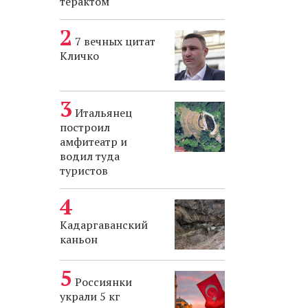
терактом
7 вечных цитат
Кличко
Итальянец
построил
амфитеатр и
водил туда
туристов
Кадаргаванский
каньон
Россиянки
украли 5 кг