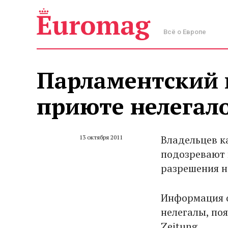
Всё о Европе
Парламентский 
приюте нелегал
Владельцев к
13 октября 2011
подозревают 
разрешения н
Информация о
нелегалы, по
Zeitung.