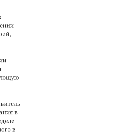
р
шении
рий,
ии
а
вующую
авитель
ания в
еделе
ого в