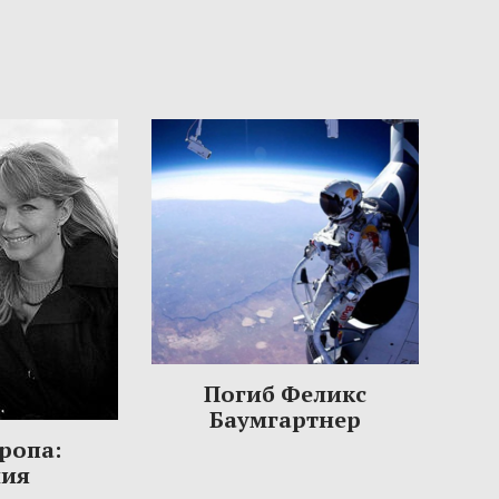
Погиб Феликс
Баумгартнер
ропа:
ния