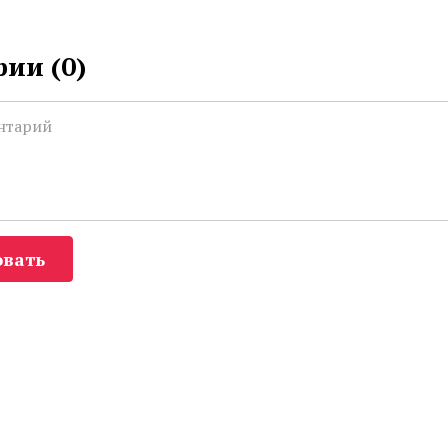
ии (
0
)
вать