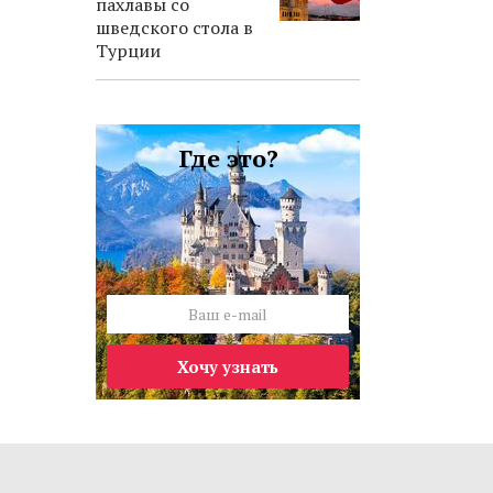
пахлавы со
шведского стола в
Турции
Где это?
Хочу узнать