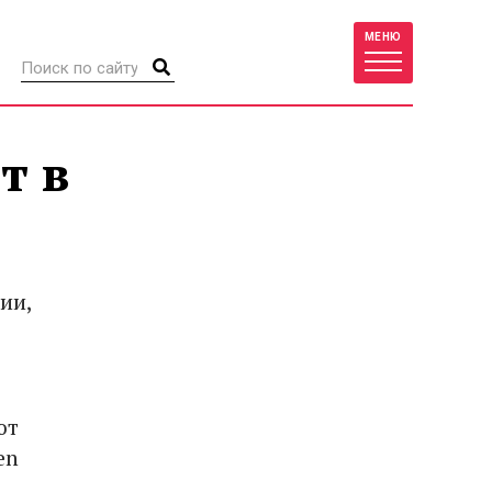
МЕНЮ
т в
ии,
ют
en