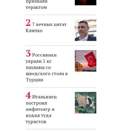
признали
терактом
7 вечных цитат
Кличко
Россиянки
украли 5 кг
пахлавы со
шведского стола в
Турции
Итальянец
построил
амфитеатр и
водил туда
туристов