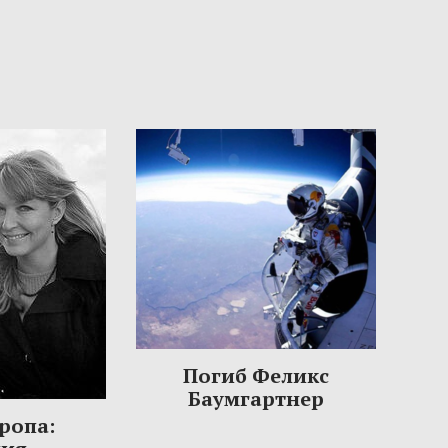
Погиб Феликс
Баумгартнер
ропа: