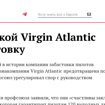
ой Virgin Atlantic
товку
й в истории компании забастовки пилотов
виакомпании Virgin Atlantic предотвращена п
офсоюз урегулировал спор с руководством
и профсоюза заявили, что они «счастливы за
 которая гарантирует пилотам 120 выходных д