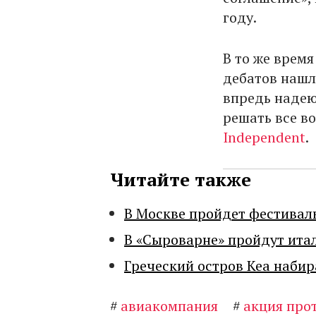
году.
В то же время
дебатов нашл
впредь надею
решать все в
Independent
.
Читайте также
В Москве пройдет фестивал
В «Сыроварне» пройдут ита
Греческий остров Кеа набир
#
авиакомпания
#
акция про