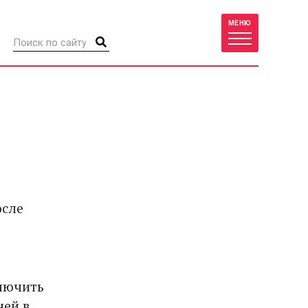
МЕНЮ
осле
ключить
ней в