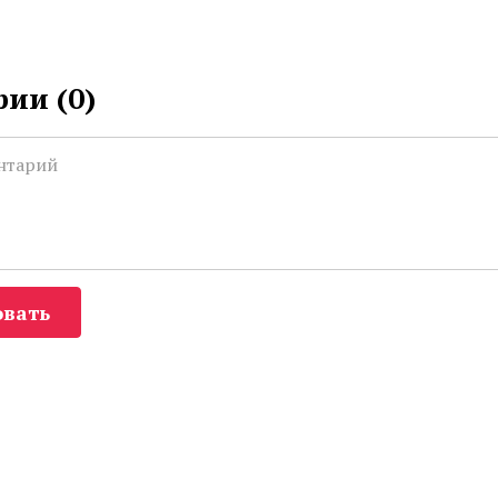
ии (
0
)
вать