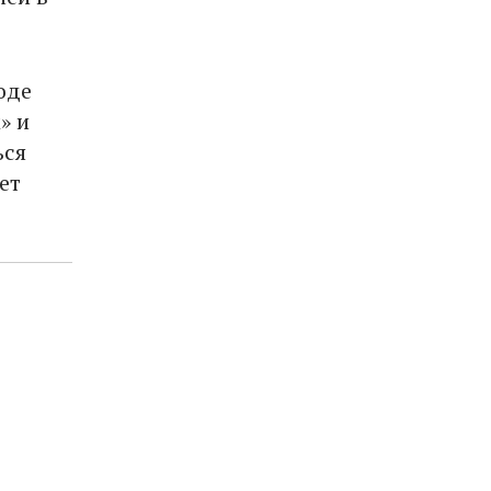
оде
» и
ься
ет