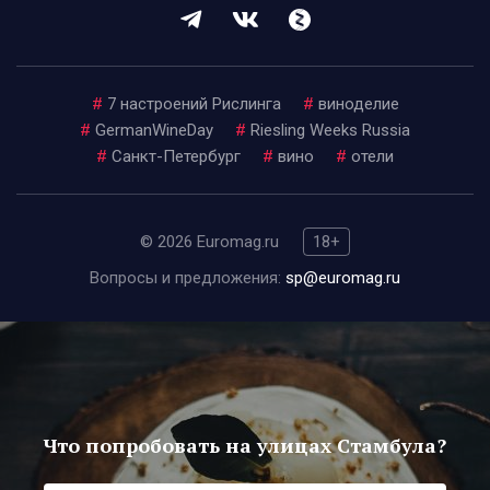
#
7 настроений Рислинга
#
виноделие
#
GermanWineDay
#
Riesling Weeks Russia
#
Санкт-Петербург
#
вино
#
отели
© 2026 Euromag.ru
18+
Вопросы и предложения:
sp@euromag.ru
Что попробовать на улицах Стамбула?