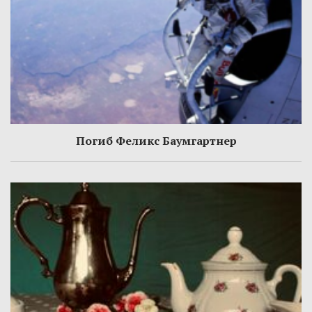
Погиб Феликс Баумгартнер