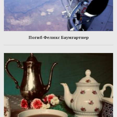
Погиб Феликс Баумгартнер