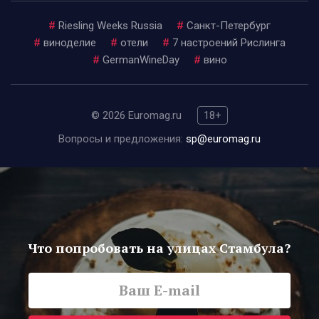
#
Riesling Weeks Russia
#
Санкт-Петербург
#
виноделие
#
отели
#
7 настроений Рислинга
#
GermanWineDay
#
вино
© 2026 Euromag.ru
18+
Вопросы и предложения:
sp@euromag.ru
Что попробовать на улицах Стамбула?