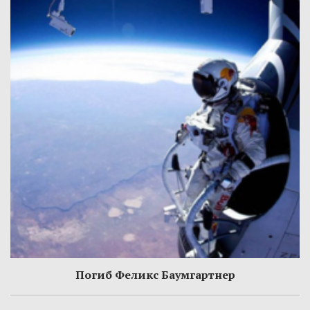
Погиб Феликс Баумгартнер