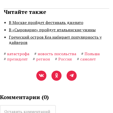
Читайте также
В Москве пройдет фестиваль джелато
В «Сыроварне» пройдут итальянские ужины
Греческий остров Кеа набирает популярность у
дайверов
#
катастрофа
#
новость посольства
#
Польша
#
президент
#
регион
#
Россия
#
самолет
Комментарии (
0
)