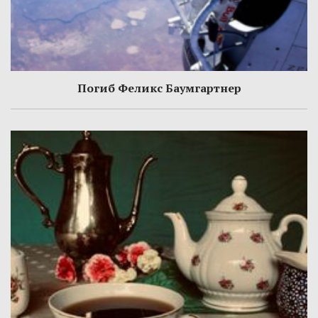
Погиб Феликс Баумгартнер