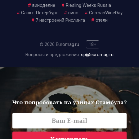
#
виноделие
#
Riesling Weeks Russia
#
Санкт-Петербург
#
вино
#
GermanWineDay
#
7 настроений Рислинга
#
отели
© 2026 Euromag.ru
18+
Вопросы и предложения:
sp@euromag.ru
Что попробовать на улицах Стамбула?