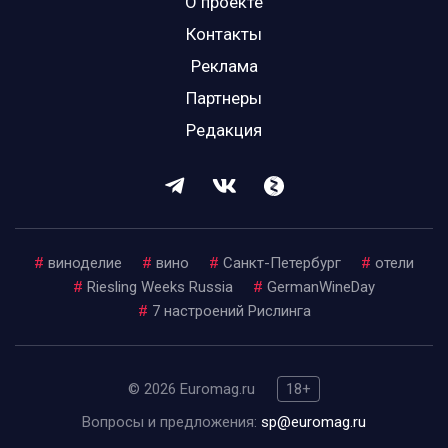
О проекте
Контакты
Реклама
Партнеры
Редакция
#
виноделие
#
вино
#
Санкт-Петербург
#
отели
#
Riesling Weeks Russia
#
GermanWineDay
#
7 настроений Рислинга
© 2026 Euromag.ru
18+
Вопросы и предложения:
sp@euromag.ru