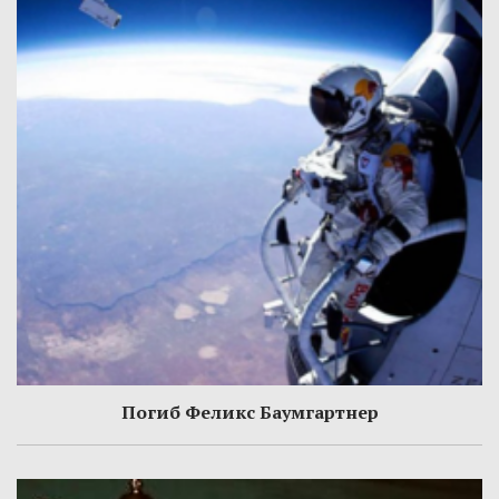
Погиб Феликс Баумгартнер