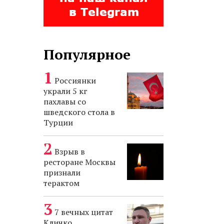
Популярное
Россиянки
украли 5 кг
пахлавы со
шведского стола в
Турции
Взрыв в
ресторане Москвы
признали
терактом
7 вечных цитат
Кличко