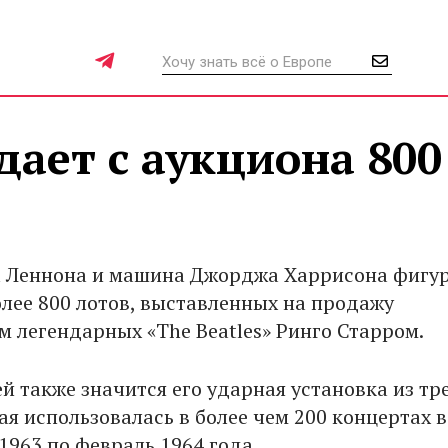
дает с аукциона 800
а Леннона и машина Джорджа Харрисона фигу
олее 800 лотов, выставленных на продажу
 легендарных «The Beatles» Ринго Старром.
й также значится его ударная установка из тр
ая использовалась в более чем 200 концертах в
1963 по февраль 1964 года.