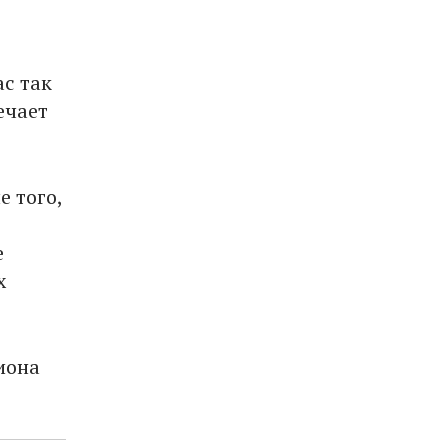
ас так
ечает
е того,
е
х
иона