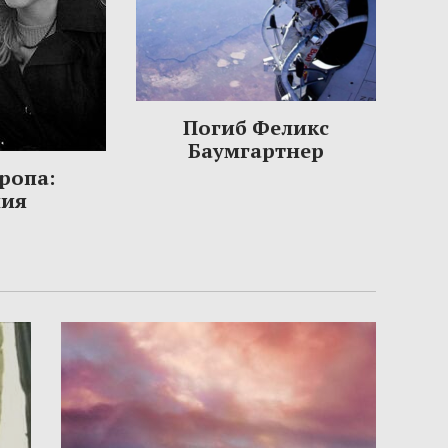
Погиб Феликс
Баумгартнер
ропа:
ния