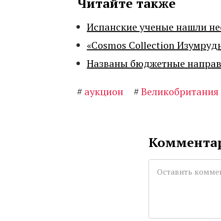
Читайте также
Испанские ученые нашли н
«Cosmos Collection Изумруд
Названы бюджетные направл
#
аукцион
#
Великобритания
Комментар