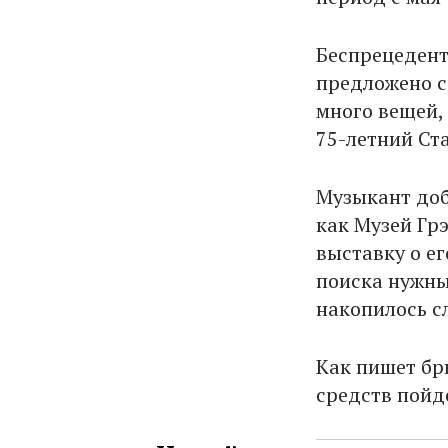
Беспрецедент
предложено с 
много вещей, 
75-летний Ст
Музыкант доб
как Музей Гр
выставку о ег
поиска нужны
накопилось с
Как пишет бр
средств пойде