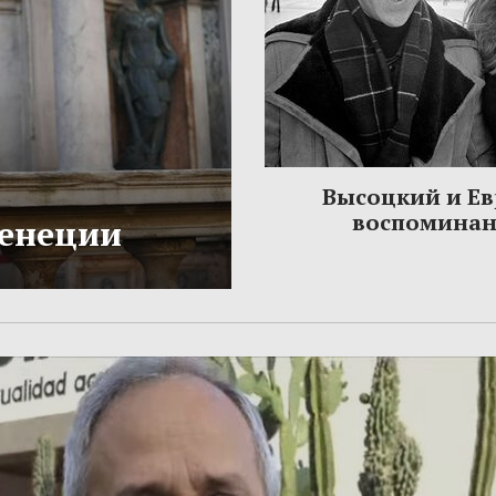
Высоцкий и Ев
воспомина
Венеции