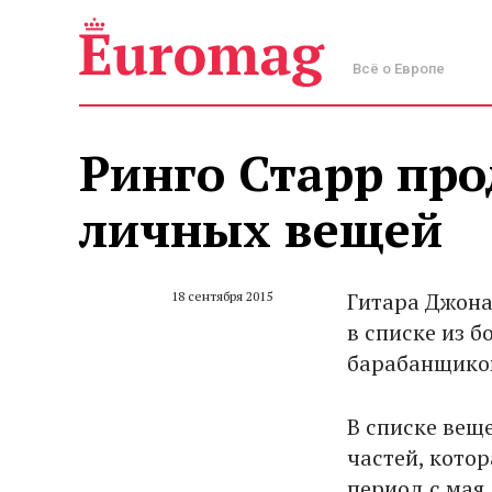
Всё о Европе
Ринго Старр про
личных вещей
Гитара Джон
18 сентября 2015
в списке из б
барабанщиком
В списке веще
частей, котор
период с мая 