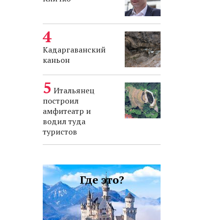
Кадаргаванский
каньон
Итальянец
построил
амфитеатр и
водил туда
туристов
Где это?