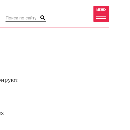
МЕНЮ
рируют
ех