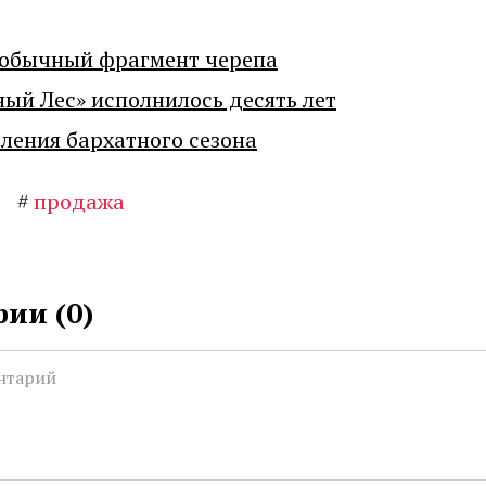
еобычный фрагмент черепа
ный Лес» исполнилось десять лет
ения бархатного сезона
#
продажа
ии (
0
)