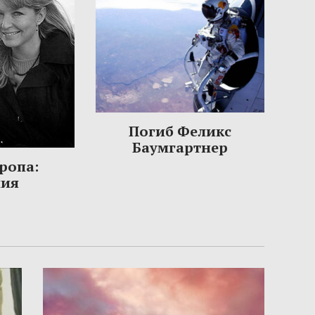
Погиб Феликс
Баумгартнер
ропа:
ния