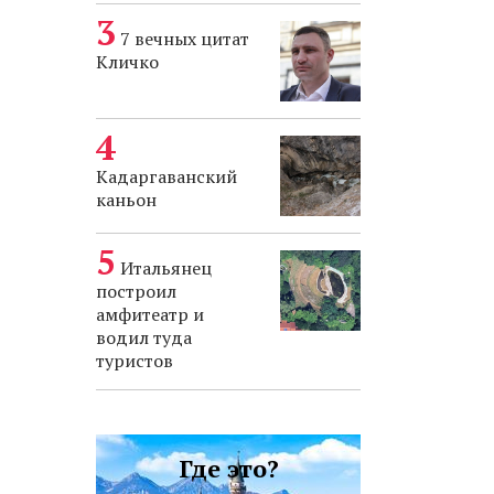
7 вечных цитат
Кличко
Кадаргаванский
каньон
Итальянец
построил
амфитеатр и
водил туда
туристов
Где это?