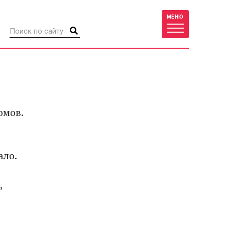
МЕНЮ
омов.
.
ало.
,