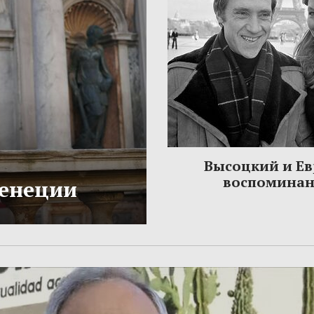
Высоцкий и Ев
воспомина
Венеции