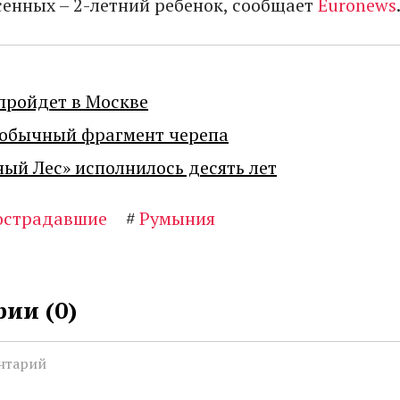
сенных – 2-летний ребенок, сообщает
Euronews
пройдет в Москве
еобычный фрагмент черепа
ный Лес» исполнилось десять лет
острадавшие
#
Румыния
ии (
0
)