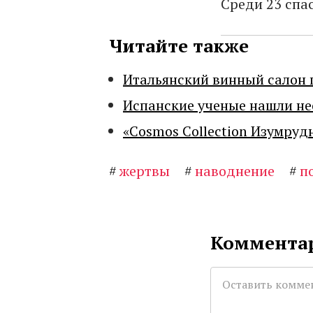
Среди 23 спа
Читайте также
Итальянский винный салон 
Испанские ученые нашли н
«Cosmos Collection Изумруд
#
жертвы
#
наводнение
#
п
Комментар