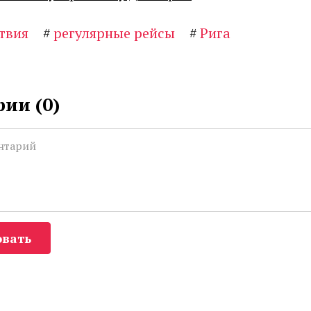
твия
#
регулярные рейсы
#
Рига
ии (
0
)
вать