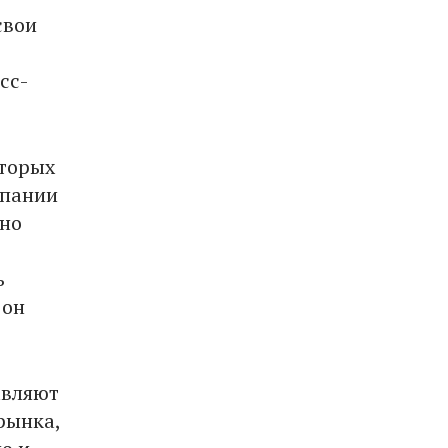
свои
сс-
оторых
мпании
чно
ь
 он
авляют
рынка,