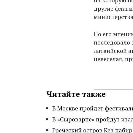
на которую п
другие флагм
министерства
По его мнению
последовало 
латвийской ав
невеселая, п
Читайте также
В Москве пройдет фестивал
В «Сыроварне» пройдут ита
Греческий остров Кеа набир