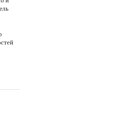
о и
ель
о
остей