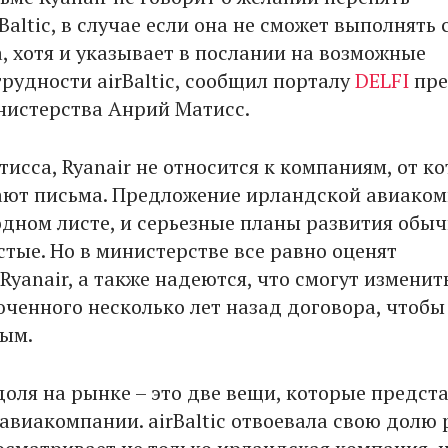
altic, в случае если она не сможет выполнять 
, хотя и указывает в послании на возможные
рудности airBaltic, сообщил порталу
DELFI
пре
нистерства Анрий Матисс.
исса, Ryanair не относится к компаниям, от к
ают письма. Предложение ирландской авиако
одном листе, и серьезные планы развития обы
стые. Но в министерстве все равно оценят
yanair, а также надеются, что смогут изменит
юченного несколько лет назад договора, чтобы
ым.
оля на рынке – это две вещи, которые предст
 авиакомпании. airBaltic отвоевала свою долю 