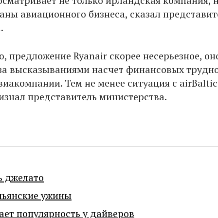
осматривает не только ирландская компания, н
аны авиационного бизнеса, сказал представит
.
, предложение Ryanair скорее несерьезное, он
за высказываниями насчет финансовых трудн
иакомпании. Тем не менее ситуация с аirBaltic
ризнал представитель министерства.
ь джелато
льянские ужины
ает популярность у дайверов