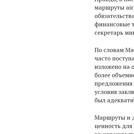
маршруты airB
обязательства
финансовые т
секретарь ми
По словам Мат
часто поступ
изложено на 
более объеми
предложения R
условия закл
был адекватн
Маршруты и д
ценность для