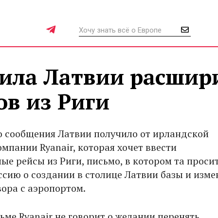
жила Латвии расшир
в из Риги
 сообщения Латвии получило от ирландской
мпании Ryanair, которая хочет ввести
ые рейсы из Риги, письмо, в котором та проси
ссию о создании в столице Латвии базы и изме
вора с аэропортом.
ьме Ryanair не говорит о желании перенять