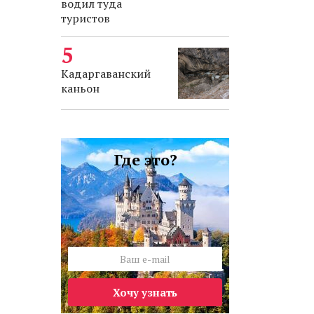
водил туда
туристов
Кадаргаванский
каньон
Где это?
Хочу узнать