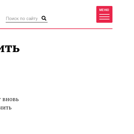
МЕНЮ
ить
т вновь
нить