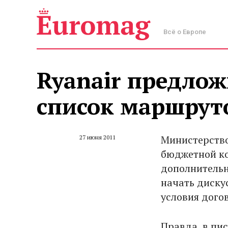
Всё о Европе
Ryanair предло
список маршруто
Министерство
27 июня 2011
бюджетной ко
дополнительн
начать диску
условия дого
Правда, в пис