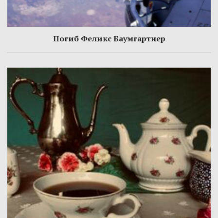
Погиб Феликс Баумгартнер