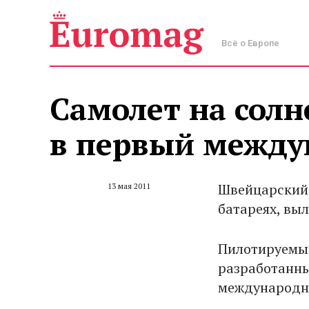
Всё о Европе
Самолет на солн
в первый между
Швейцарский 
13 мая 2011
батареях, вы
Пилотируемый
разработанны
международн