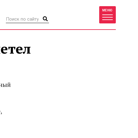
МЕНЮ
летел
чный
,