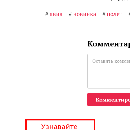
#
авиа
#
новинка
#
полет
Комментар
Комментиро