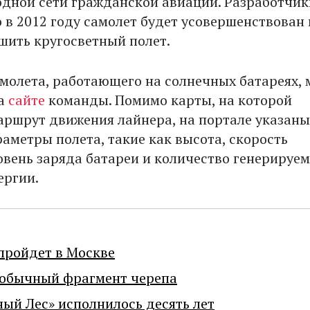
дной сети гражданской авиации. Разработчик
о в 2012 году самолет будет усовершенствован 
шить кругосветный полет.
амолета, работающего на солнечных батареях,
на
сайте
команды. Помимо карты, на которой
аршрут движения лайнера, на портале указаны
аметры полета, такие как высота, скорость
овень заряда батареи и количество генерируе
ергии.
пройдет в Москве
еобычный фрагмент черепа
ный Лес» исполнилось десять лет