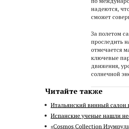
по междунаро
надеются, чт
сможет совер
За полетом с
проследить 
отмечается м
ключевые пар
движения, ур
солнечной эн
Читайте также
Итальянский винный салон 
Испанские ученые нашли н
«Cosmos Collection Изумруд