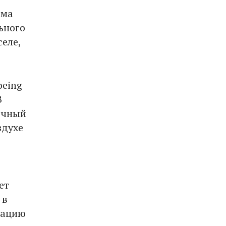
ома
ьного
селе,
oeing
В
очный
здухе
ет
 в
гацию