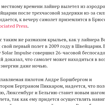
по местному времени лайнер вылетел из аэродр
ейцарии после трехчасовой задержки из-за сил
идается, к вечеру самолет приземлится в Брюс
ociated Press
.
 с таким же размахом крыльев, как у лайнера B
 свой первый полет в 2009 году в Швейцарии. 
 Solar Impulse совершил 26-часовой беспосад
й доказал, что самолет может находиться в во
 энергии даже ночью.
главляемая пилотом Андре Боршбергом и
тором Бертраном Пиккаром, надеется, что пол
ю, Люксембург и Бельгию станет новым шагом
лета, так как ему придется осуществлять нави