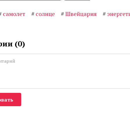
#
самолет
#
солнце
#
Швейцария
#
энергет
ии (
0
)
вать