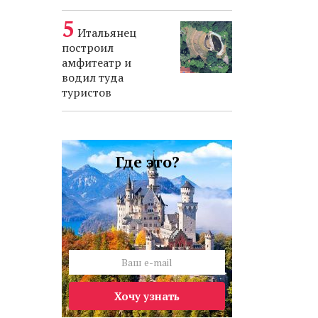
Итальянец
построил
амфитеатр и
водил туда
туристов
Где это?
Хочу узнать