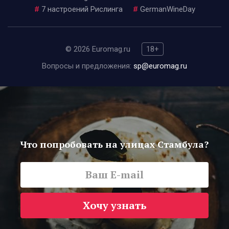
#
7 настроений Рислинга
#
GermanWineDay
© 2026 Euromag.ru
18+
Вопросы и предложения:
sp@euromag.ru
Что попробовать на улицах Стамбула?
Хочу узнать