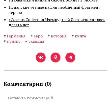
Итальянский винный салон пройдет в Москве
Испанские ученые нашли необычный фрагмент
черепа
«Cosmos Collection Изумрудный Лес» исполнилось
десять лет
#
Германия
#
евро
#
история
#
книга
#
кризис
#
скандал
Комментарии (
0
)