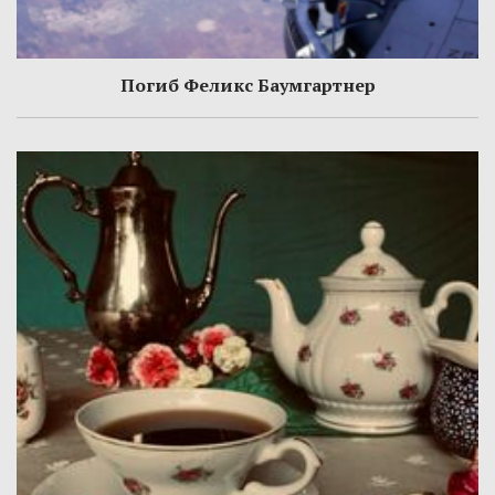
Погиб Феликс Баумгартнер