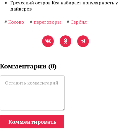
Греческий остров Кеа набирает популярность у
дайверов
#
Косово
#
переговоры
#
Сербия
Комментарии (
0
)
Комментировать