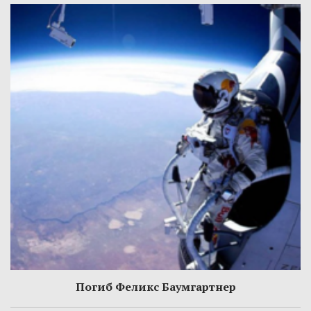
Погиб Феликс Баумгартнер