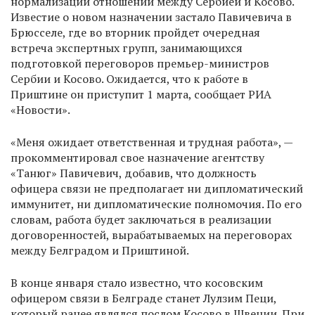
нормализации отношений между Сербией и Косово.
Известие о новом назначении застало Павичевича в
Брюсселе, где во вторник пройдет очередная
встреча экспертных групп, занимающихся
подготовкой переговоров премьер-министров
Сербии и Косово. Ожидается, что к работе в
Приштине он приступит 1 марта, сообщает РИА
«Новости».
«Меня ожидает ответственная и трудная работа», —
прокомментировал свое назначение агентству
«Танюг» Павичевич, добавив, что должность
офицера связи не предполагает ни дипломатический
иммунитет, ни дипломатические полномочия. По его
словам, работа будет заключаться в реализации
договоренностей, вырабатываемых на переговорах
между Белградом и Приштиной.
В конце января стало известно, что косовским
офицером связи в Белграде станет Лулзим Пеци,
который ранее являлся послом Косово в Швеции. При