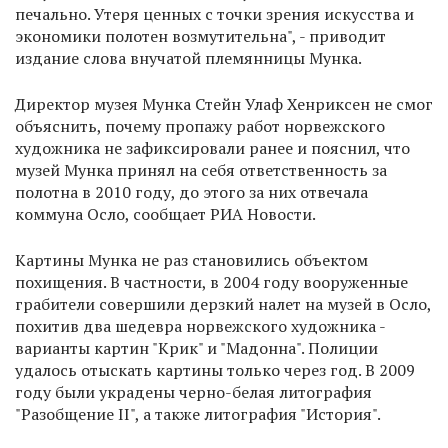
печально. Утеря ценных с точки зрения искусства и
экономики полотен возмутительна", - приводит
издание слова внучатой племянницы Мунка.
Директор музея Мунка Стейн Улаф Хенриксен не смог
объяснить, почему пропажу работ норвежского
художника не зафиксировали ранее и пояснил, что
музей Мунка принял на себя ответственность за
полотна в 2010 году, до этого за них отвечала
коммуна Осло, сообщает РИА Новости.
Картины Мунка не раз становились объектом
похищения. В частности, в 2004 году вооруженные
грабители совершили дерзкий налет на музей в Осло,
похитив два шедевра норвежского художника -
варианты картин "Крик" и "Мадонна". Полиции
удалось отыскать картины только через год. В 2009
году были украдены черно-белая литография
"Разобщение II", а также литография "История".