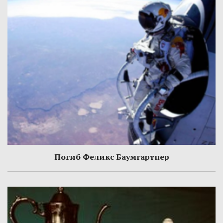
Погиб Феликс Баумгартнер