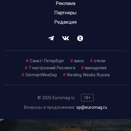
Реклама
Партнеры
Редакция
#
Санкт-Петербург
#
вино
#
отели
#
7 настроений Рислинга
#
виноделие
#
GermanWineDay
#
Riesling Weeks Russia
© 2026 Euromag.ru
18+
Вопросы и предложения:
sp@euromag.ru