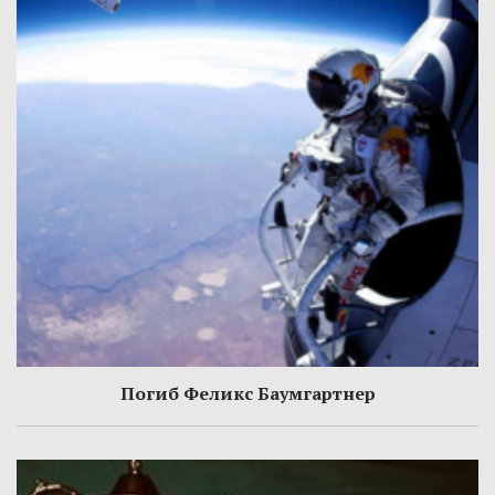
Погиб Феликс Баумгартнер