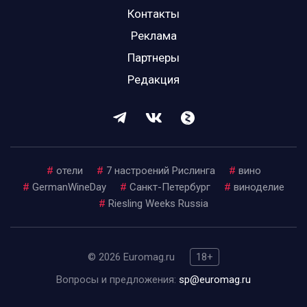
Контакты
Реклама
Партнеры
Редакция
#
отели
#
7 настроений Рислинга
#
вино
#
GermanWineDay
#
Санкт-Петербург
#
виноделие
#
Riesling Weeks Russia
© 2026 Euromag.ru
18+
Вопросы и предложения:
sp@euromag.ru