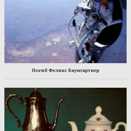
Погиб Феликс Баумгартнер