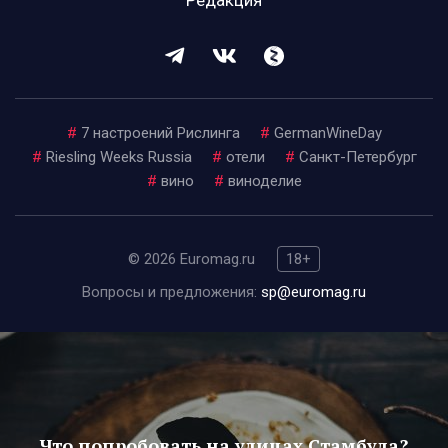
Редакция
#
7 настроений Рислинга
#
GermanWineDay
#
Riesling Weeks Russia
#
отели
#
Санкт-Петербург
#
вино
#
виноделие
© 2026 Euromag.ru
18+
Вопросы и предложения:
sp@euromag.ru
Что попробовать на улицах Стамбула?